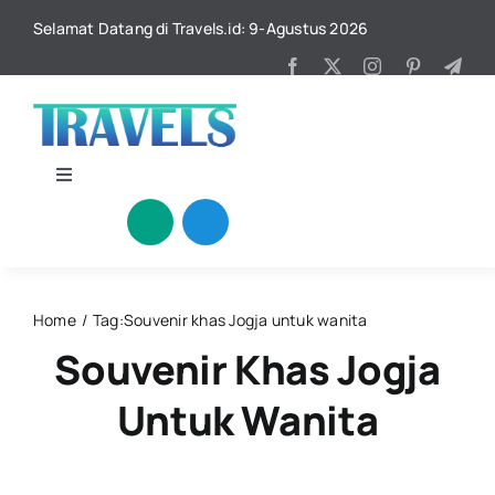
Skip
Selamat Datang di Travels.id: 9-Agustus 2026
to
content
Toggle
Navigation
Beranda
Katagori
Home
Tag:
Souvenir khas Jogja untuk wanita
Souvenir Khas Jogja
Kuliner
Untuk Wanita
Kontak