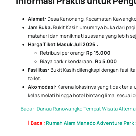
Informasi Praktis untuk Pen
Alamat:
Desa Kanonang, Kecamatan Kawangkoa
Jam Buka:
Bukit Kasih umumnya buka dari pagi 
matahari dan menikmati suasana yang lebih se
Harga Tiket Masuk Juli 2026 :
Retribusi per orang:
Rp 15.000
Biaya parkir kendaraan:
Rp 5.000
Fasilitas:
Bukit Kasih dilengkapi dengan fasili
toilet.
Akomodasi:
Karena lokasinya yang tidak terlal
kelas melati hingga hotel bintang lima, sesuai
Baca :
Danau Ranowangko Tempat Wisata Alterna
|
Baca :
Rumah Alam Manado Adventure Park : A