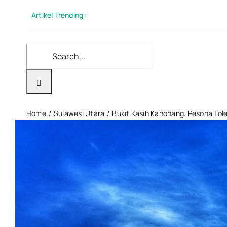
Skip
Artikel Trending :
to
content
Search
for:
Home
Sulawesi Utara
Bukit Kasih Kanonang: Pesona Tol