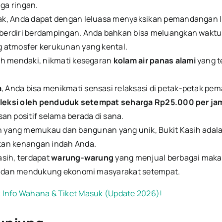
ga ringan.
ak, Anda dapat dengan leluasa menyaksikan pemandangan lu
berdiri berdampingan. Anda bahkan bisa meluangkan waktu
 atmosfer kerukunan yang kental.
ah mendaki, nikmati kesegaran
kolam air panas alami
yang t
a
, Anda bisa menikmati sensasi relaksasi di petak-petak pe
efleksi oleh penduduk setempat seharga Rp25.000 per ja
 positif selama berada di sana.
ang memukau dan bangunan yang unik, Bukit Kasih adalah 
kan kenangan indah Anda.
asih, terdapat
warung-warung
yang menjual berbagai maka
as dan mendukung ekonomi masyarakat setempat.
ek Info Wahana & Tiket Masuk (Update 2026)!