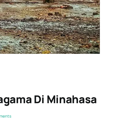
ragama Di Minahasa
on
ments
Bukit
Kasih
Kanonang: