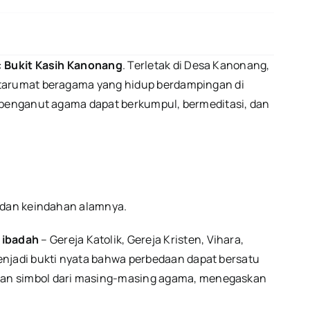
Pesona
Toleransi
Beragama
di
Minahasa
:
Bukit Kasih Kanonang
. Terletak di Desa Kanonang,
antarumat beragama yang hidup berdampingan di
i penganut agama dapat berkumpul, bermeditasi, dan
l dan keindahan alamnya.
 ibadah
– Gereja Katolik, Gereja Kristen, Vihara,
menjadi bukti nyata bahwa perbedaan dapat bersatu
dan simbol dari masing-masing agama, menegaskan