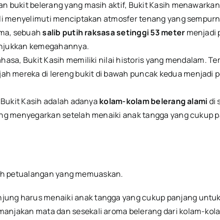
 bukit belerang yang masih aktif, Bukit Kasih menawarka
i menyelimuti menciptakan atmosfer tenang yang sempurna 
ama, sebuah
salib putih raksasa setinggi 53 meter
menjadi 
nunjukkan kemegahannya.
asa, Bukit Kasih memiliki nilai historis yang mendalam. Te
ajah mereka di lereng bukit di bawah puncak kedua menjadi 
i Bukit Kasih adalah adanya
kolam-kolam belerang alami
di 
ang menyegarkan setelah menaiki anak tangga yang cukup p
uah petualangan yang memuaskan.
ung harus menaiki anak tangga yang cukup panjang untuk
jakan mata dan sesekali aroma belerang dari kolam-kolam d