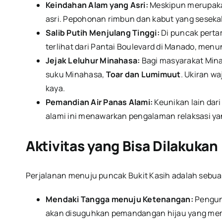
Keindahan Alam yang Asri:
Meskipun merupakan
asri. Pepohonan rimbun dan kabut yang sesekal
Salib Putih Menjulang Tinggi:
Di puncak pert
terlihat dari Pantai Boulevard di Manado, me
Jejak Leluhur Minahasa:
Bagi masyarakat Minah
suku Minahasa,
Toar dan Lumimuut
. Ukiran w
kaya.
Pemandian Air Panas Alami:
Keunikan lain dar
alami ini menawarkan pengalaman relaksasi y
Aktivitas yang Bisa Dilakukan
Perjalanan menuju puncak Bukit Kasih adalah seb
Mendaki Tangga menuju Ketenangan:
Pengunj
akan disuguhkan pemandangan hijau yang meman