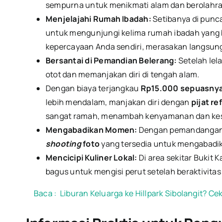
sempurna untuk menikmati alam dan berolahra
Menjelajahi Rumah Ibadah:
Setibanya di punc
untuk mengunjungi kelima rumah ibadah yang 
kepercayaan Anda sendiri, merasakan langsung
Bersantai di Pemandian Belerang:
Setelah lel
otot dan memanjakan diri di tengah alam.
Dengan biaya terjangkau
Rp15.000 sepuasny
lebih mendalam, manjakan diri dengan
pijat r
sangat ramah, menambah kenyamanan dan kesan
Mengabadikan Momen:
Dengan pemandangan y
shooting
foto
yang tersedia untuk mengabadi
Mencicipi Kuliner Lokal:
Di area sekitar Bukit K
bagus untuk mengisi perut setelah beraktivit
Baca :
Liburan Keluarga ke Hillpark Sibolangit? C