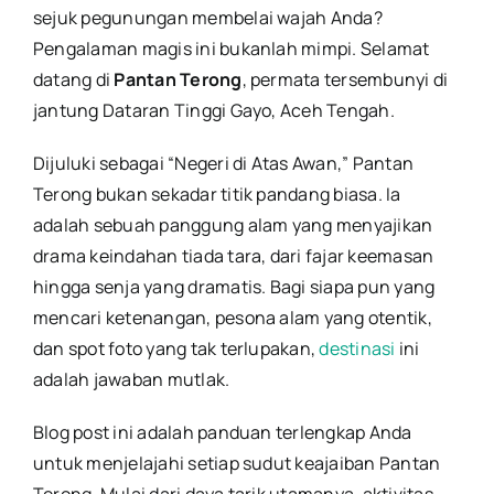
sejuk pegunungan membelai wajah Anda?
Pengalaman magis ini bukanlah mimpi. Selamat
datang di
Pantan Terong
, permata tersembunyi di
jantung Dataran Tinggi Gayo, Aceh Tengah.
Dijuluki sebagai “Negeri di Atas Awan,” Pantan
Terong bukan sekadar titik pandang biasa. Ia
adalah sebuah panggung alam yang menyajikan
drama keindahan tiada tara, dari fajar keemasan
hingga senja yang dramatis. Bagi siapa pun yang
mencari ketenangan, pesona alam yang otentik,
dan spot foto yang tak terlupakan,
destinasi
ini
adalah jawaban mutlak.
Blog post ini adalah panduan terlengkap Anda
untuk menjelajahi setiap sudut keajaiban Pantan
Terong. Mulai dari daya tarik utamanya, aktivitas