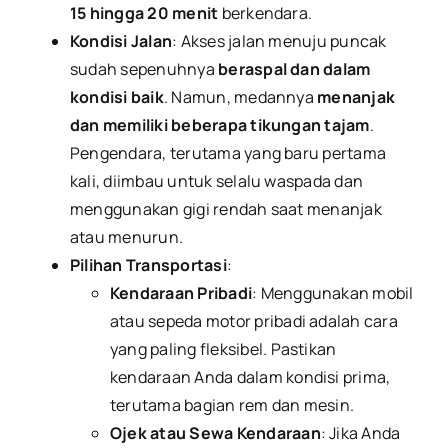
15 hingga 20 menit
berkendara.
Kondisi Jalan
: Akses jalan menuju puncak
sudah sepenuhnya
beraspal dan dalam
kondisi baik
. Namun, medannya
menanjak
dan memiliki beberapa tikungan tajam
.
Pengendara, terutama yang baru pertama
kali, diimbau untuk selalu waspada dan
menggunakan gigi rendah saat menanjak
atau menurun.
Pilihan Transportasi
:
Kendaraan Pribadi
: Menggunakan mobil
atau sepeda motor pribadi adalah cara
yang paling fleksibel. Pastikan
kendaraan Anda dalam kondisi prima,
terutama bagian rem dan mesin.
Ojek atau Sewa Kendaraan
: Jika Anda