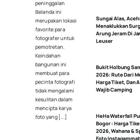
peninggalan
Belanda ini
Sungai Alas, Aceh
merupakan lokasi
Menaklukkan Sur
favorite para
Arung Jeram Di J
fotografer untuk
Leuser
pemotretan.
Keindahan
bangunan ini
Bukit Holbung Sa
membuat para
2026: Rute Dari M
pecinta fotografi
Harga Tiket, Dan 
Wajib Camping
tidak mengalami
kesulitan dalam
mencipta karya
HeHa Waterfall P
foto yang [...]
Bogor : Harga Tike
2026, Wahana & S
Foto Instagammab