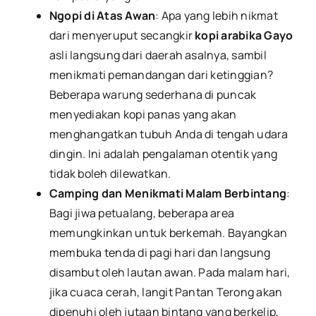
Ngopi di Atas Awan
: Apa yang lebih nikmat
dari menyeruput secangkir
kopi arabika Gayo
asli langsung dari daerah asalnya, sambil
menikmati pemandangan dari ketinggian?
Beberapa warung sederhana di puncak
menyediakan kopi panas yang akan
menghangatkan tubuh Anda di tengah udara
dingin. Ini adalah pengalaman otentik yang
tidak boleh dilewatkan.
Camping dan Menikmati Malam Berbintang
:
Bagi jiwa petualang, beberapa area
memungkinkan untuk berkemah. Bayangkan
membuka tenda di pagi hari dan langsung
disambut oleh lautan awan. Pada malam hari,
jika cuaca cerah, langit Pantan Terong akan
dipenuhi oleh jutaan bintang yang berkelip,