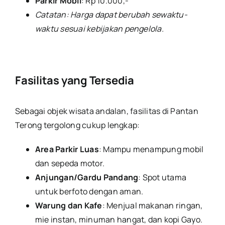
Parkir Mobil
: Rp 10.000,-
Catatan: Harga dapat berubah sewaktu-
waktu sesuai kebijakan pengelola.
Fasilitas yang Tersedia
Sebagai objek wisata andalan, fasilitas di Pantan
Terong tergolong cukup lengkap:
Area Parkir Luas
: Mampu menampung mobil
dan sepeda motor.
Anjungan/Gardu Pandang
: Spot utama
untuk berfoto dengan aman.
Warung dan Kafe
: Menjual makanan ringan,
mie instan, minuman hangat, dan kopi Gayo.