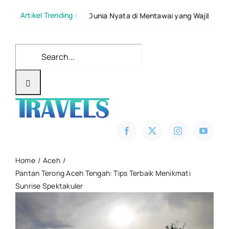
Skip
Artikel Trending :
ni Bottom” Dunia Nyata di Mentawai yang Wajib Dikunjungi
to
content
Search
for:
Home
Aceh
Pantan Terong Aceh Tengah: Tips Terbaik Menikmati
Sunrise Spektakuler