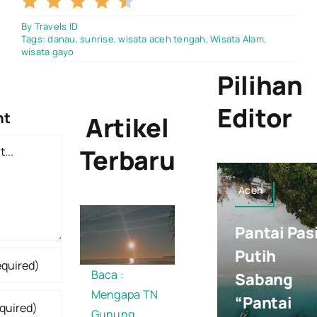
4.5/5
By
Travels ID
Tags:
danau
,
sunrise
,
wisata aceh tengah
,
Wisata Alam
,
wisata gayo
Pilihan
Editor
nt
Artikel
Terbaru
Aceh
Pantai Pas
Putih
Baca :
Sabang
Mengapa TN
“Pantai
Gunung