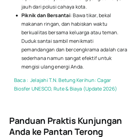
jauh dari polusi cahaya kota.
Piknik dan Bersantai
: Bawa tikar, bekal
makanan ringan, dan habiskan waktu
berkualitas bersama keluarga atau teman.
Duduk santai sambil menikmati
pemandangan dan bercengkrama adalah cara
sederhana namun sangat efektif untuk
mengisi ulang energi Anda.
Baca :
Jelajahi T.N. Betung Kerihun: Cagar
Biosfer UNESCO, Rute & Biaya (Update 2026)
Panduan Praktis Kunjungan
Anda ke Pantan Terong