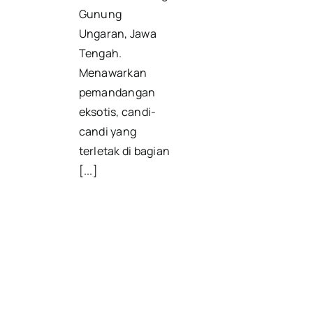
Gunung
Ungaran, Jawa
Tengah.
Menawarkan
pemandangan
eksotis, candi-
candi yang
terletak di bagian
[...]