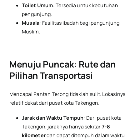
Toilet Umum
: Tersedia untuk kebutuhan
pengunjung.
Musala
: Fasilitas ibadah bagi pengunjung
Muslim.
Menuju Puncak: Rute dan
Pilihan Transportasi
Mencapai Pantan Terong tidaklah sulit. Lokasinya
relatif dekat dari pusat kota Takengon.
Jarak dan Waktu Tempuh
: Dari pusat kota
Takengon, jaraknya hanya sekitar
7-8
kilometer
dan dapat ditempuh dalam waktu