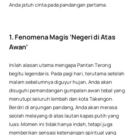
Anda jatuh cinta pada pandangan pertama.
1. Fenomena Magis ‘Negeri di Atas
Awan’
Inilah alasan utama mengapa Pantan Terong
begitu legendaris. Pada pagi hari, terutama setelah
malam sebelumnya diguyur hujan, Anda akan
disuguhi pemandangan gumpalan awan tebal yang
menutupi seluruh lembah dan kota Takengon.
Berdiri di anjungan pandang, Anda akan merasa
seolah melayang di atas lautan kapas putih yang
luas. Momen ini tidak hanya indah, tetapi juga
memberikan sensasi ketenangan spiritual yang