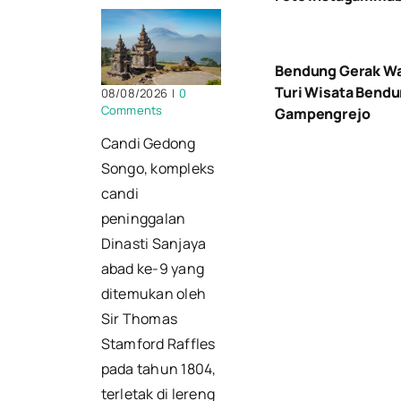
Bendung Gerak W
Turi Wisata Bend
08/08/2026
|
0
Comments
Gampengrejo
Candi Gedong
Songo, kompleks
candi
peninggalan
Dinasti Sanjaya
abad ke-9 yang
ditemukan oleh
Sir Thomas
Stamford Raffles
pada tahun 1804,
terletak di lereng