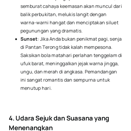
semburat cahaya keemasan akan muncul dari
balik perbukitan, melukis langit dengan
warna-warni hangat dan menciptakan siluet
pegunungan yang dramatis.
Sunset
: Jika Anda bukan penikmat pagi, senja
di Pantan Terong tidak kalah mempesona.
Saksikan bola matahari perlahan tenggelam di
ufuk barat, meninggalkan jejak warna jingga,
ungu, dan merah di angkasa. Pemandangan
ini sangat romantis dan sempurna untuk
menutup hari.
4. Udara Sejuk dan Suasana yang
Menenangkan