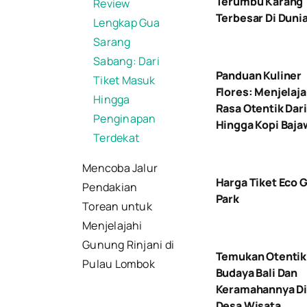
Terumbu Karang
Review
Terbesar Di Duni
Lengkap Gua
Sarang
Sabang: Dari
Panduan Kuliner
Tiket Masuk
Flores: Menjelaja
Hingga
Rasa Otentik Dari
Penginapan
Hingga Kopi Baja
Terdekat
Mencoba Jalur
Harga Tiket Eco 
Pendakian
Park
Torean untuk
Menjelajahi
Gunung Rinjani di
Temukan Otentik
Pulau Lombok
Budaya Bali Dan
Keramahannya D
Desa Wisata