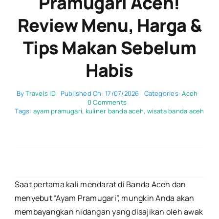
Pramugari Aceh!
Review Menu, Harga &
Tips Makan Sebelum
Habis
By
Travels ID
Published On: 17/07/2026
Categories:
Aceh
on
0 Comments
Wajib
Tags:
ayam pramugari
,
kuliner banda aceh
,
wisata banda aceh
Coba
Ayam
Pramugari
Aceh!
Review
Menu,
Harga
&
Saat pertama kali mendarat di Banda Aceh dan
Tips
menyebut “Ayam Pramugari”, mungkin Anda akan
Makan
Sebelum
membayangkan hidangan yang disajikan oleh awak
Habis