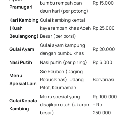
bumbu rempah dan
Rp 15.000
Pramugari
daun kari (per potong)
Kari Kambing
Gulai kambing kental
(Kuah
kaya rempah khas Aceh
Rp 25.000
Beulangong)
Besar (per porsi)
Gulai ayam kampung
Gulai Ayam
Rp 20.000
dengan bumbu khas
Nasi Putih
Nasi putih (per piring)
Rp 6.000
Sie Reuboh (Daging
Menu
Rebus Khas), Udang
Bervariasi
Spesial Lain
Pilot, Keumamah
Menu spesial yang
Rp 100.000
Gulai Kepala
disajikan utuh (ukuran
– Rp
Kambing
besar)
250.000