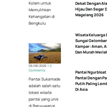
Kolam untuk
Dekat Dengan Al
Hijau Dan Segar D
Memulihkan
Magelang 2026
Kehangatan di
Bengkulu
Wisata Keluarga 
Sungai Gelomba
Kampar: Aman, As
Dan Murah Meria
06/08/2026
|
0
Comments
Pantai Ngurbloat
Pantai Dengan Pa
Pantai Sukamade
Putih Paling Lem
adalah salah satu
Di Asia
lokasi wisata
pantai yang unik
di Banyuwangi.