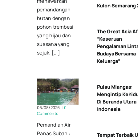
menawarkan
Kulon Semarang
pemandangan
hutan dengan
pohon trembesi
The Great Asia Af
yang hijau dan
“Keseruan
suasana yang
Pengalaman Lint
sejuk, [...]
Budaya Bersama
Keluarga”
Pulau Miangas:
Mengintip Kehid
Di Beranda Utara
06/08/2026
|
0
Indonesia
Comments
Pemandian Air
Panas Suban :
Tempat Terbaik 