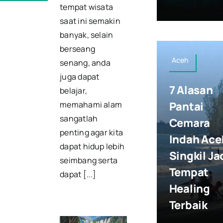
tempat wisata
saat ini semakin
banyak, selain
berseang
Aceh
senang, anda
juga dapat
7 Alasan
belajar,
memahami alam
Pantai
sangatlah
Cemara
penting agar kita
Indah Ace
dapat hidup lebih
Singkil Ja
seimbang serta
Tempat
dapat [...]
Healing
Terbaik