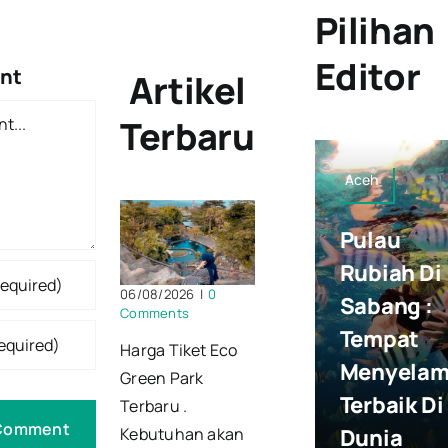
Pilihan
Editor
nt
Artikel
Terbaru
Aceh
Pulau
Rubiah Di
06/08/2026
|
0
Sabang :
Comments
Tempat
Harga Tiket Eco
Menyela
Green Park
Terbaik Di
Terbaru .
Dunia
Kebutuhan akan