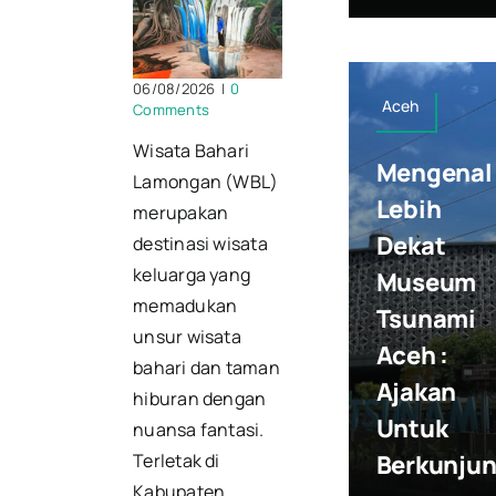
06/08/2026
|
0
Aceh
Comments
Wisata Bahari
Mengenal
Lamongan (WBL)
Lebih
merupakan
Dekat
destinasi wisata
keluarga yang
Museum
memadukan
Tsunami
unsur wisata
Aceh :
bahari dan taman
Ajakan
hiburan dengan
Untuk
nuansa fantasi.
Terletak di
Berkunju
Kabupaten