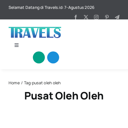
Skip
Selamat Datang di Travels.id: 7-Agustus 2026
to
content
Toggle
Navigation
Beranda
Katagori
Home
Tag:
pusat oleh oleh
Pusat Oleh Oleh
Kuliner
Kontak