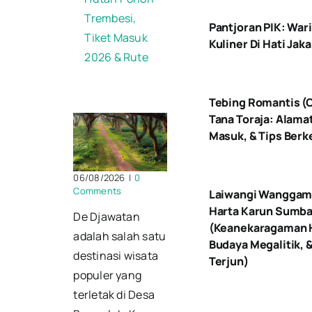
Trembesi,
Pantjoran PIK: War
Tiket Masuk
Kuliner Di Hati Jaka
2026 & Rute
Tebing Romantis (O
Tana Toraja: Alamat
Masuk, & Tips Ber
06/08/2026
|
0
Comments
Laiwangi Wanggam
Harta Karun Sumba
De Djawatan
(Keanekaragaman H
adalah salah satu
Budaya Megalitik, &
destinasi wisata
Terjun)
populer yang
terletak di Desa