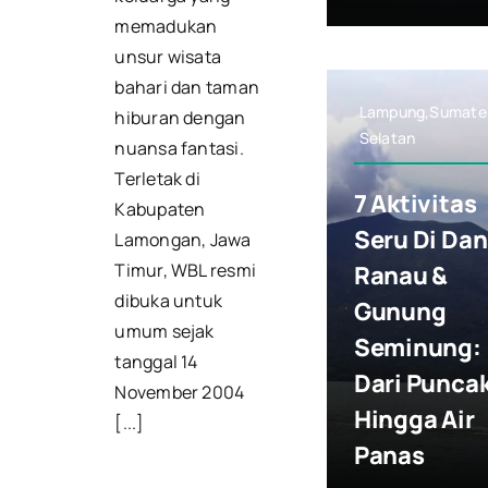
memadukan
unsur wisata
bahari dan taman
Lampung,Sumate
hiburan dengan
Selatan
nuansa fantasi.
Terletak di
7 Aktivitas
Kabupaten
Seru Di Da
Lamongan, Jawa
Timur, WBL resmi
Ranau &
dibuka untuk
Gunung
umum sejak
Seminung:
tanggal 14
Dari Punca
November 2004
Hingga Air
[...]
Panas