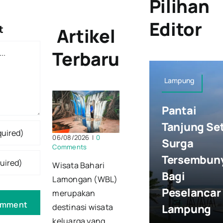
Pilihan
Editor
t
Artikel
Terbaru
Lampung
Pantai
Tanjung Se
06/08/2026
|
0
Surga
Comments
Tersembun
Wisata Bahari
Bagi
Lamongan (WBL)
Peselancar 
merupakan
Lampung
destinasi wisata
keluarga yang