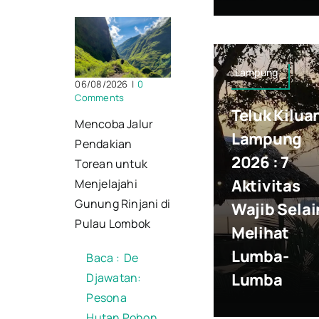
Lampung
06/08/2026
|
0
Comments
Teluk Kilua
Mencoba Jalur
Lampung
Pendakian
2026 : 7
Torean untuk
Aktivitas
Menjelajahi
Gunung Rinjani di
Wajib Selai
Pulau Lombok
Melihat
Lumba-
Baca :
De
Lumba
Djawatan:
Pesona
Hutan Pohon