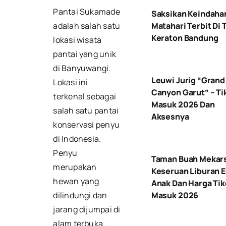
Pantai Sukamade
Saksikan Keindaha
adalah salah satu
Matahari Terbit Di 
Keraton Bandung
lokasi wisata
pantai yang unik
di Banyuwangi.
Leuwi Jurig “Grand
Lokasi ini
Canyon Garut” – Ti
terkenal sebagai
Masuk 2026 Dan
salah satu pantai
Aksesnya
konservasi penyu
di Indonesia.
Penyu
Taman Buah Mekars
merupakan
Keseruan Liburan E
hewan yang
Anak Dan Harga Tik
dilindungi dan
Masuk 2026
jarang dijumpai di
alam terbuka.