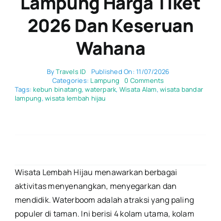
Lampung Harga Tiket
2026 Dan Keseruan
Wahana
By
Travels ID
Published On: 11/07/2026
on
Categories:
Lampung
0 Comments
Lembah
Tags:
kebun binatang
,
waterpark
,
Wisata Alam
,
wisata bandar
Hijau
lampung
,
wisata lembah hijau
Lampung
Harga
Tiket
2026
dan
Keseruan
Wahana
Wisata Lembah Hijau menawarkan berbagai
aktivitas menyenangkan, menyegarkan dan
mendidik. Waterboom adalah atraksi yang paling
populer di taman. Ini berisi 4 kolam utama, kolam