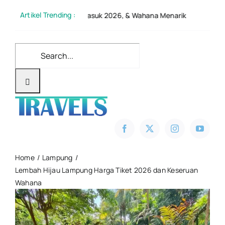
Skip
Artikel Trending :
i, Tiket Masuk 2026, & Wahana Menarik
Sembalun vs 
to
content
Search
for:
Home
Lampung
Lembah Hijau Lampung Harga Tiket 2026 dan Keseruan
Wahana