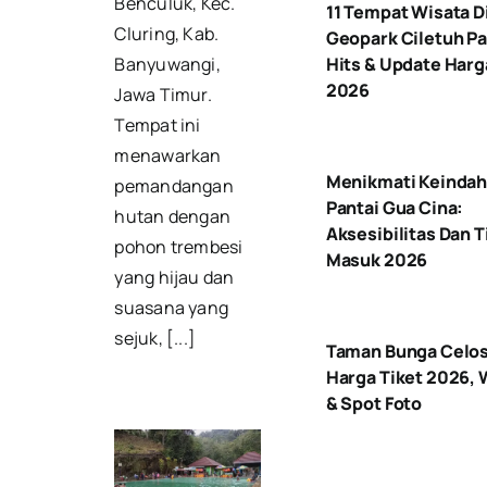
Benculuk, Kec.
11 Tempat Wisata D
Cluring, Kab.
Geopark Ciletuh Pa
Hits & Update Harg
Banyuwangi,
2026
Jawa Timur.
Tempat ini
menawarkan
Menikmati Keinda
pemandangan
Pantai Gua Cina:
hutan dengan
Aksesibilitas Dan T
pohon trembesi
Masuk 2026
yang hijau dan
suasana yang
sejuk, [...]
Taman Bunga Celosi
Harga Tiket 2026,
& Spot Foto