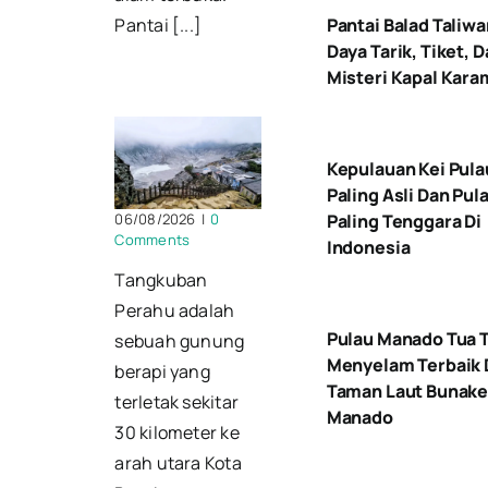
Pantai [...]
Pantai Balad Taliwa
Daya Tarik, Tiket, 
Misteri Kapal Kara
Kepulauan Kei Pula
Paling Asli Dan Pul
06/08/2026
|
0
Paling Tenggara Di
Comments
Indonesia
Tangkuban
Perahu adalah
Pulau Manado Tua T
sebuah gunung
Menyelam Terbaik 
berapi yang
Taman Laut Bunak
terletak sekitar
Manado
30 kilometer ke
arah utara Kota