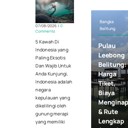
Bangka
07/08/2026
|
0
Belitung
Comments
5 Kawah Di
Pulau
Indonesia yang
Leebong
Paling Eksotis
Belitung:
Dan Wajib Untuk
Harga
Anda Kunjungi,
Indonesia adalah
Tiket,
negara
Biaya
kepulauan yang
Mengina
dikelilingi oleh
& Rute
gunung merapi
Lengkap
yang memiliki