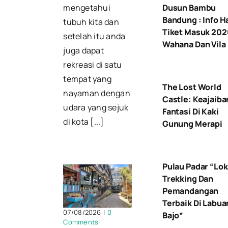
Dusun Bambu
mengetahui
Bandung : Info H
tubuh kita dan
Tiket Masuk 202
setelah itu anda
Wahana Dan Vila
juga dapat
rekreasi di satu
tempat yang
The Lost World
nayaman dengan
Castle: Keajaiba
udara yang sejuk
Fantasi Di Kaki
di kota [...]
Gunung Merapi
Pulau Padar “Lok
Trekking Dan
Pemandangan
Terbaik Di Labua
07/08/2026
|
0
Bajo”
Comments