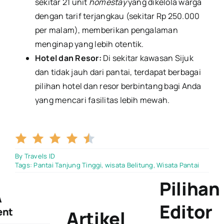
sekitar 21 unit
homestay
yang dikelola warga
dengan tarif terjangkau (sekitar Rp 250.000
per malam), memberikan pengalaman
menginap yang lebih otentik.
Hotel dan Resor:
Di sekitar kawasan Sijuk
dan tidak jauh dari pantai, terdapat berbagai
pilihan hotel dan resor berbintang bagi Anda
yang mencari fasilitas lebih mewah.
4.5/5
By
Travels ID
Tags:
Pantai Tanjung Tinggi
,
wisata Belitung
,
Wisata Pantai
Pilihan
A
Editor
nt
Artikel