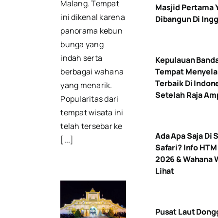
Malang. Tempat
Masjid Pertama 
ini dikenal karena
Dibangun Di Ingg
panorama kebun
bunga yang
indah serta
Kepulauan Band
Tempat Menyel
berbagai wahana
Terbaik Di Indon
yang menarik.
Setelah Raja Am
Popularitas dari
tempat wisata ini
telah tersebar ke
Ada Apa Saja Di 
[...]
Safari? Info HTM
2026 & Wahana 
Lihat
Pusat Laut Dong