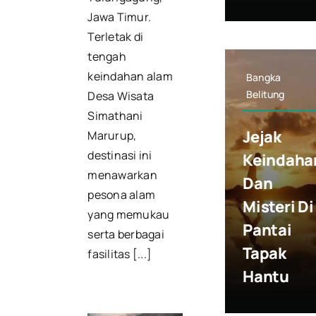
Jawa Timur.
Terletak di
tengah
keindahan alam
Bangka
Belitung
Desa Wisata
Simathani
Jejak
Marurup,
destinasi ini
Keindaha
menawarkan
Dan
pesona alam
Misteri Di
yang memukau
Pantai
serta berbagai
Tapak
fasilitas [...]
Hantu