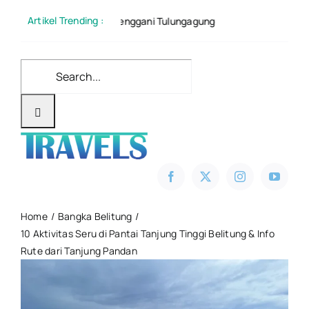
Skip
Artikel Trending :
erkemahan Senggani Tulungagung
5 Kawah Di Indonesi
to
content
Search
for:
Home
Bangka Belitung
10 Aktivitas Seru di Pantai Tanjung Tinggi Belitung & Info
Rute dari Tanjung Pandan