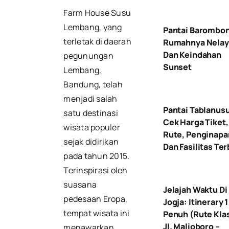
Farm House Susu
Lembang, yang
Pantai Barombo
terletak di daerah
Rumahnya Nelay
Dan Keindahan
pegunungan
Sunset
Lembang,
Bandung, telah
menjadi salah
Pantai Tablanus
satu destinasi
Cek Harga Tiket,
wisata populer
Rute, Penginapa
sejak didirikan
Dan Fasilitas Te
pada tahun 2015.
Terinspirasi oleh
suasana
Jelajah Waktu Di
pedesaan Eropa,
Jogja: Itinerary 1
tempat wisata ini
Penuh (Rute Klas
Jl. Malioboro –
menawarkan