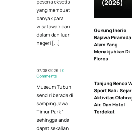
(2026)
pesona eksotis
yang membuat
banyak para
wisatawan dari
Gunung Inerie
dalam dan luar
Bajawa Piramida
negeri [...]
Alam Yang
Menakjubkan Di
Flores
07/08/2026
|
0
Comments
Tanjung Benoa W
Museum Tubuh
Sport Bali : Seja
sendiri berada di
Aktivitas Olahra
samping Jawa
Air, Dan Hotel
Terdekat
Timur Park 1
sehingga anda
dapat sekalian