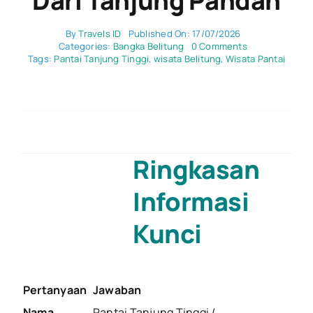
Dari Tanjung Pandan
By
Travels ID
Published On: 17/07/2026
on
Categories:
Bangka Belitung
0 Comments
10
Tags:
Pantai Tanjung Tinggi
,
wisata Belitung
,
Wisata Pantai
Aktivitas
Seru
di
Pantai
Tanjung
Tinggi
Belitung
Ringkasan
&
Info
Rute
Informasi
dari
Tanjung
Pandan
Kunci
Pertanyaan
Jawaban
Nama
Pantai Tanjung Tinggi /