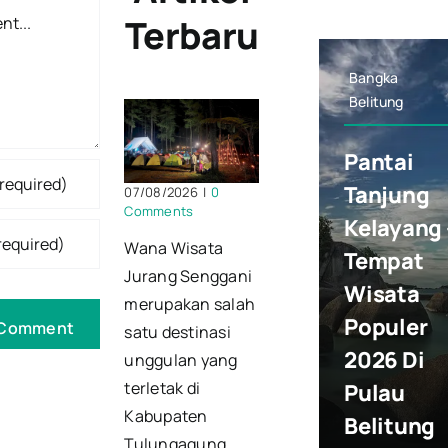
t
Terbaru
Bangka
Belitung
Pantai
Tanjung
07/08/2026
|
0
Comments
Kelayang 
Wana Wisata
Tempat
Jurang Senggani
Wisata
merupakan salah
Populer
satu destinasi
2026 Di
unggulan yang
terletak di
Pulau
Kabupaten
Belitung
Tulungagung,