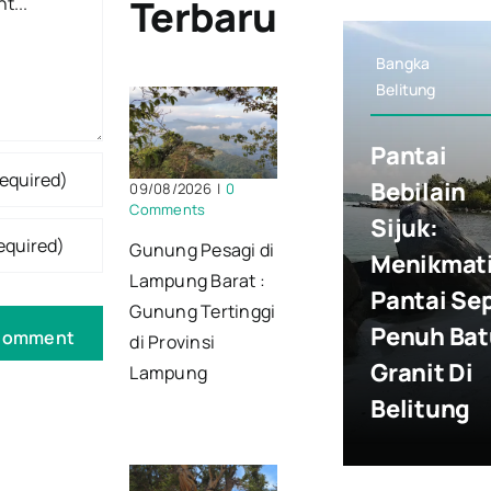
Terbaru
Bangka
Belitung
Pantai
Bebilain
09/08/2026
|
0
Comments
Sijuk:
Gunung Pesagi di
Menikmat
Lampung Barat :
Pantai Se
Gunung Tertinggi
Penuh Bat
di Provinsi
Granit Di
Lampung
Belitung