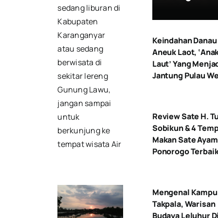
sedang liburan di
Kabupaten
Karanganyar
Keindahan Danau
atau sedang
Aneuk Laot, ‘Ana
berwisata di
Laut’ Yang Menja
Jantung Pulau W
sekitar lereng
Gunung Lawu,
jangan sampai
Review Sate H. Tu
untuk
Sobikun & 4 Tem
berkunjung ke
Makan Sate Ayam
tempat wisata Air
Ponorogo Terbai
Mengenal Kampu
Takpala, Warisan
Budaya Leluhur Di