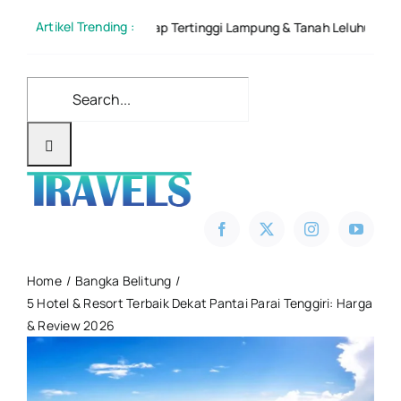
Skip
Artikel Trending :
n Mendaki Atap Tertinggi Lampung & Tanah Leluhur Sekala Brak
to
content
Search
for:
Home
Bangka Belitung
5 Hotel & Resort Terbaik Dekat Pantai Parai Tenggiri: Harga
& Review 2026