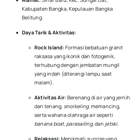
Kabupaten Bangka, Kepulauan Bangka
Belitung.
Daya Tarik & Aktivitas:
Rock Island:
Formasi bebatuan granit
raksasa yang ikonik dan fotogenik,
terhubung dengan jembatan mungil
yang indah (diterangi lampu saat
malam).
Aktivitas Air:
Berenang di air yang jernih
dan tenang,
snorkeling
, memancing,
serta wahana olahraga air seperti
banana boat
,
parasailing
, dan
jetski
.
Relaksasi:
Menikmati
sunrise
yang