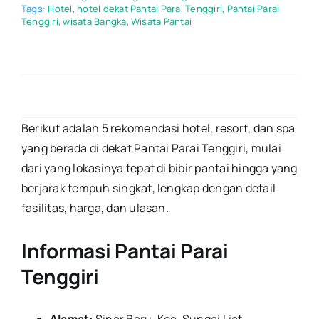
5
Tags:
Hotel
,
hotel dekat Pantai Parai Tenggiri
,
Pantai Parai
Hotel
Tenggiri
,
wisata Bangka
,
Wisata Pantai
&
Resort
Terbaik
Dekat
Pantai
Parai
Tenggiri:
Harga
Berikut adalah 5 rekomendasi hotel, resort, dan spa
&
yang berada di dekat Pantai Parai Tenggiri, mulai
Review
2026
dari yang lokasinya tepat di bibir pantai hingga yang
berjarak tempuh singkat, lengkap dengan detail
fasilitas, harga, dan ulasan.
Informasi Pantai Parai
Tenggiri
Alamat:
Sinar Baru, Kec. Sungai Liat,