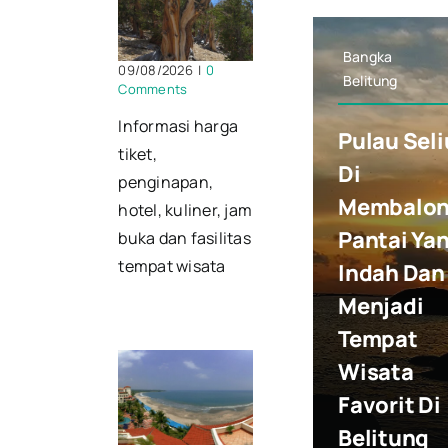
Bangka
09/08/2026
|
0
Belitung
Comments
Informasi harga
Pulau Seli
tiket,
Di
penginapan,
Membalo
hotel, kuliner, jam
Pantai Ya
buka dan fasilitas
tempat wisata
Indah Dan
Menjadi
Tempat
Wisata
Favorit Di
Belitung