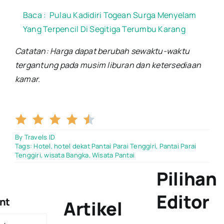
Baca :
Pulau Kadidiri Togean Surga Menyelam
Yang Terpencil Di Segitiga Terumbu Karang
Catatan: Harga dapat berubah sewaktu-waktu
tergantung pada musim liburan dan ketersediaan
kamar.
4.5/5
By
Travels ID
Tags:
Hotel
,
hotel dekat Pantai Parai Tenggiri
,
Pantai Parai
Tenggiri
,
wisata Bangka
,
Wisata Pantai
Pilihan
Editor
nt
Artikel