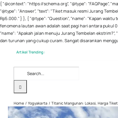
{ "@context": "https://schema.org", "@type": "FAQPage", "m
"@type": "Answer", "text": "Tiket masuk resmi Jurang Tembe
Rp5.000." } }, { "@type": "Question", "name": "Kapan waktu 
fenomena lautan awan adalah saat pagi hari antara pukul 05
"name": "Apakah jalan menuju Jurang Tembelan ekstrim?", "
dan turunan yang cukup curam. Sangat disarankan menggun
Artikel Trending :
Search
for:
Home
Yogyakarta
Titanic Mangunan: Lokasi, Harga Tike