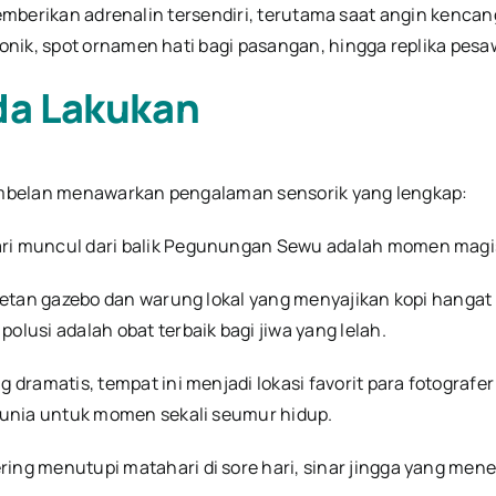
i memberikan adrenalin tersendiri, terutama saat angin ke
onik, spot ornamen hati bagi pasangan, hingga replika pes
nda Lakukan
embelan menawarkan pengalaman sensorik yang lengkap:
i muncul dari balik Pegunungan Sewu adalah momen magis 
etan gazebo dan warung lokal yang menyajikan kopi hangat
lusi adalah obat terbaik bagi jiwa yang lelah.
 dramatis, tempat ini menjadi lokasi favorit para fotografe
dunia untuk momen sekali seumur hidup.
ring menutupi matahari di sore hari, sinar jingga yang m