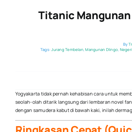
Titanic Mangunan:
By
T
Tags:
Jurang Tembelan
,
Mangunan Dlingo
,
Negeri
Yogyakarta tidak pernah kehabisan cara untuk membua
seolah-olah ditarik langsung dari lembaran novel f
dengan samudera kabut di bawah kaki, inilah derma
Ringkasan Cepat (Quic