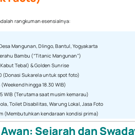
 adalah rangkuman esensialnya:
Desa Mangunan, Dlingo, Bantul, Yogyakarta
erahu Bambu (“Titanic Mangunan”)
abut Tebal) & Golden Sunrise
 (Donasi Sukarela untuk spot foto)
B (Weekend hingga 18.30 WIB)
.45 WIB (Terutama saat musim kemarau)
la, Toilet Disabilitas, Warung Lokal, Jasa Foto
im (Membutuhkan kendaraan kondisi prima)
a Awan: Sejarah dan Swada