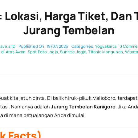
 Lokasi, Harga Tiket, Dan 
Jurang Tembelan
ravels ID
Published On: 19/07/2026
Categories:
Yogyakarta
0 Comme
 di Atas Awan
,
Spot Foto Jogja
,
Sunrise Jogja
,
Titanic Mangunan
,
Wisata
t kita jatuh cinta. Di balik hiruk-pikuk Malioboro, terdap
antasi. Namanya adalah
Jurang Tembelan Kanigoro
. Jika An
ga di mana petualangan Anda dimulai.
k Facts)