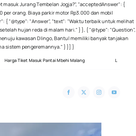
iket masuk Jurang Tembelan Jogja?", "acceptedAnswer": {
0 per orang. Biaya parkir motor Rp3.000 dan mobil
: { "@type": "Answer", "text": "Waktu terbaik untuk melihat
elah hujan reda di malam hari." } }, { "@type": "Question",
 menuju kawasan Dlingo, Bantul memiliki banyak tanjakan
Skip
a sistem pengeremannya." } }] }
to
suk Pantai Mbehi Malang
Leuwi Jurig “Grand Canyon 
content