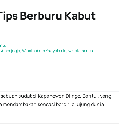
Tips Berburu Kabut
on
nts
Titanic
 Alam jogja
,
Wisata Alam Yogyakarta
,
wisata bantul
Mangunan:
Lokasi,
Harga
Tiket,
dan
Tips
Berburu
Kabut
at sebuah sudut di Kapanewon Dlingo, Bantul, yang
Jurang
da mendambakan sensasi berdiri di ujung dunia
Tembelan