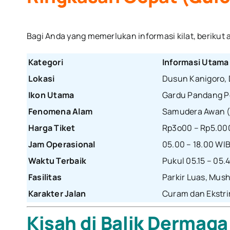
Bagi Anda yang memerlukan informasi kilat, berikut
Kategori
Informasi Utama
Lokasi
Dusun Kanigoro, 
Ikon Utama
Gardu Pandang P
Fenomena Alam
Samudera Awan (K
Harga Tiket
Rp3o00 – Rp5.000
Jam Operasional
05.00 – 18.00 WI
Waktu Terbaik
Pukul 05.15 – 05
Fasilitas
Parkir Luas, Musho
Karakter Jalan
Curam dan Ekstr
Kisah di Balik Dermag