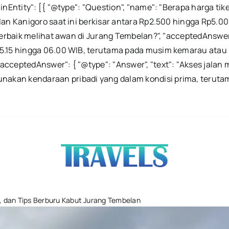
ainEntity": [{ "@type": "Question", "name": "Berapa harga t
lan Kanigoro saat ini berkisar antara Rp2.500 hingga Rp5.00
terbaik melihat awan di Jurang Tembelan?", "acceptedAnswer"
.15 hingga 06.00 WIB, terutama pada musim kemarau atau set
acceptedAnswer": { "@type": "Answer", "text": "Akses jalan
akan kendaraan pribadi yang dalam kondisi prima, terutam
Harga Tiket Ma
t, dan Tips Berburu Kabut Jurang Tembelan