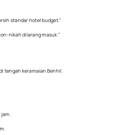
sih standar hotel budget.”
non-nikah dilarang masuk.”
di tengah keramaian Benhil.
 jam.
am.