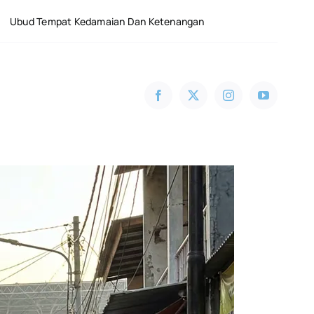
 Kedamaian Dan Ketenangan
Harga Tiket Masuk Pan