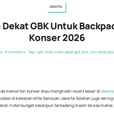
Jakarta
an Dekat GBK Untuk Backpa
Konser 2026
on
ta
0 Comments
Tags:
gbk
,
Hotel
,
hotel dekat gbk
,
kost
,
kost dekat gbk
Info
Kost
Harian
Dekat
GBK
untuk
Backpacker
&
da menonton konser atau menghadiri event besar di
Gelora
Penonton
Konser
odasi di kawasan elite Senayan Jakarta Selatan juga sering 
2026
ndi, hotel budget sekalipun terkadang masih terasa mahal.