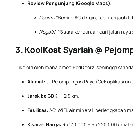
Review Pengunjung (Google Maps):
Positif:
“Bersih, AC dingin, fasilitas jauh le
Negatif:
“Suara kendaraan dari jalan raya
3. KoolKost Syariah @ Pejo
Dikelola oleh manajemen RedDoorz, sehingga standar 
Alamat:
Jl. Pejompongan Raya (Cek aplikasi untu
Jarak ke GBK:
± 2.5 km.
Fasilitas:
AC, WiFi, air mineral, perlengkapan m
Kisaran Harga:
Rp 170.000 – Rp 220.000 / mala