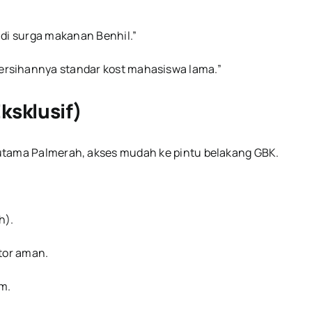
 di surga makanan Benhil.”
rsihannya standar kost mahasiswa lama.”
ksklusif)
n utama Palmerah, akses mudah ke pintu belakang GBK.
h).
tor aman.
m.