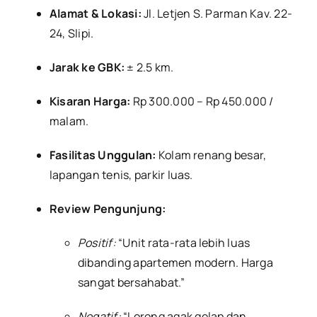
Alamat & Lokasi:
Jl. Letjen S. Parman Kav. 22-
24, Slipi.
Jarak ke GBK:
± 2.5 km.
Kisaran Harga:
Rp 300.000 – Rp 450.000 /
malam.
Fasilitas Unggulan:
Kolam renang besar,
lapangan tenis, parkir luas.
Review Pengunjung:
Positif:
“Unit rata-rata lebih luas
dibanding apartemen modern. Harga
sangat bersahabat.”
Negatif:
“Lorong agak gelap dan