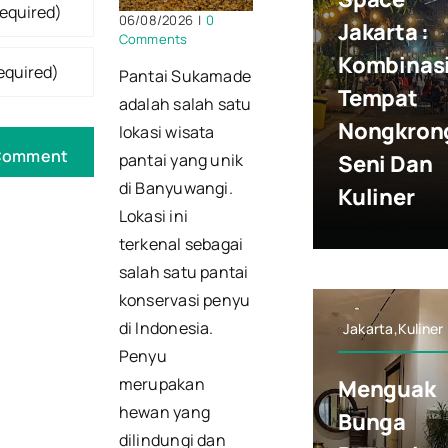
06/08/2026
|
0
Jakarta :
Comments
Kombinas
Pantai Sukamade
Tempat
adalah salah satu
Nongkron
lokasi wisata
Seni Dan
pantai yang unik
di Banyuwangi.
Kuliner
Lokasi ini
terkenal sebagai
salah satu pantai
konservasi penyu
di Indonesia.
Jakarta,Kuliner
Penyu
merupakan
Menguak
hewan yang
Bunga
dilindungi dan