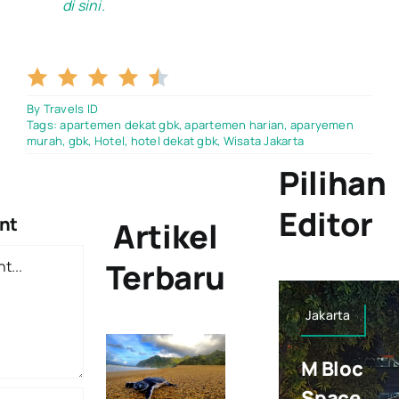
di sini.
4.5/5
By
Travels ID
Tags:
apartemen dekat gbk
,
apartemen harian
,
aparyemen
murah
,
gbk
,
Hotel
,
hotel dekat gbk
,
Wisata Jakarta
Pilihan
Editor
nt
Artikel
Terbaru
Jakarta
M Bloc
Space