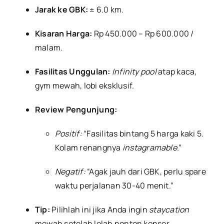
Jarak ke GBK:
± 6.0 km.
Kisaran Harga:
Rp 450.000 – Rp 600.000 /
malam.
Fasilitas Unggulan:
Infinity pool
atap kaca,
gym mewah, lobi eksklusif.
Review Pengunjung:
Positif:
“Fasilitas bintang 5 harga kaki 5.
Kolam renangnya
instagramable
.”
Negatif:
“Agak jauh dari GBK, perlu spare
waktu perjalanan 30-40 menit.”
Tip:
Pilihlah ini jika Anda ingin
staycation
mewah setelah lelah nonton konser.