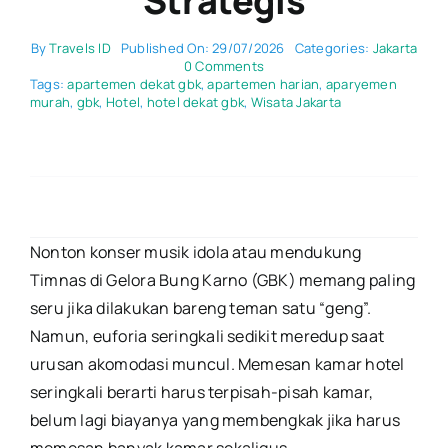
Strategis
By
Travels ID
Published On: 29/07/2026
Categories:
Jakarta
on
0 Comments
10
Tags:
apartemen dekat gbk
,
apartemen harian
,
aparyemen
Apartemen
murah
,
gbk
,
Hotel
,
hotel dekat gbk
,
Wisata Jakarta
Harian
Dekat
GBK
Murah
2026:
Luas
&
Strategis
Nonton konser musik idola atau mendukung
Timnas di Gelora Bung Karno (GBK) memang paling
seru jika dilakukan bareng teman satu “geng”.
Namun, euforia seringkali sedikit meredup saat
urusan akomodasi muncul. Memesan kamar hotel
seringkali berarti harus terpisah-pisah kamar,
belum lagi biayanya yang membengkak jika harus