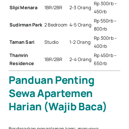
Rp 300rb –
Slipi Menara
1BR/2BR
2-3 Orang
450rb
Rp 550rb –
Sudirman Park
2 Bedroom
4-5 Orang
800rb
Rp 300rb –
Taman Sari
Studio
1-2 Orang
400rb
Thamrin
Rp 450rb –
1BR/2BR
2-4 Orang
Residence
650rb
Panduan Penting
Sewa Apartemen
Harian (Wajib Baca)
Berdasarkan pengalaman kami, menyewa