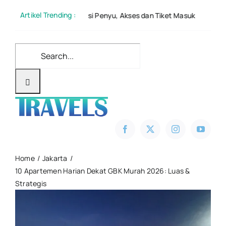
Skip
Artikel Trending :
 : Konservasi Penyu, Akses dan Tiket Masuk
Gunung 
to
content
Search
for:
Home
Jakarta
10 Apartemen Harian Dekat GBK Murah 2026: Luas &
Strategis