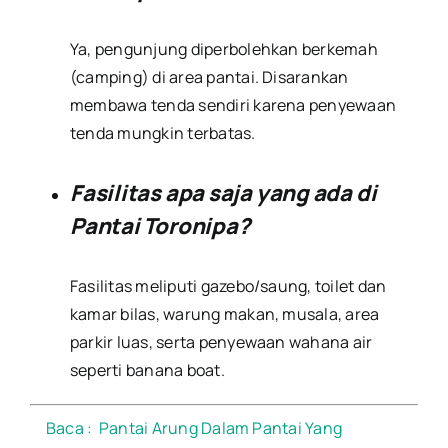
Ya, pengunjung diperbolehkan berkemah
(camping) di area pantai. Disarankan
membawa tenda sendiri karena penyewaan
tenda mungkin terbatas.
Fasilitas apa saja yang ada di
Pantai Toronipa?
Fasilitas meliputi gazebo/saung, toilet dan
kamar bilas, warung makan, musala, area
parkir luas, serta penyewaan wahana air
seperti banana boat.
Baca :
Pantai Arung Dalam Pantai Yang