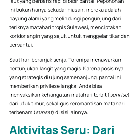
laut yang berbaris rapi di bibir pantai. Pepohonan
ini bukan hanya sekadar hiasan; mereka adalah
payung alami yang melindungi pengunjung dari
teriknya matahari tropis Sulawesi, menciptakan
koridor angin yang sejuk untuk menggelar tikar dan
bersantai.
Saat hari beranjak senja, Toronipa menawarkan
pertunjukan langit yang magis. Karena posisinya
yang strategis di ujung semenanjung, pantai ini
memberikan privilese langka: Anda bisa
menyaksikan kehangatan matahari terbit (
sunrise
)
dari ufuk timur, sekaligus keromantisan matahari
terbenam (
sunset
) di sisi lainnya.
Aktivitas Seru: Dari