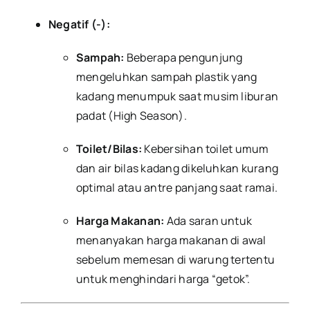
Negatif (-):
Sampah:
Beberapa pengunjung
mengeluhkan sampah plastik yang
kadang menumpuk saat musim liburan
padat (High Season).
Toilet/Bilas:
Kebersihan toilet umum
dan air bilas kadang dikeluhkan kurang
optimal atau antre panjang saat ramai.
Harga Makanan:
Ada saran untuk
menanyakan harga makanan di awal
sebelum memesan di warung tertentu
untuk menghindari harga “getok”.