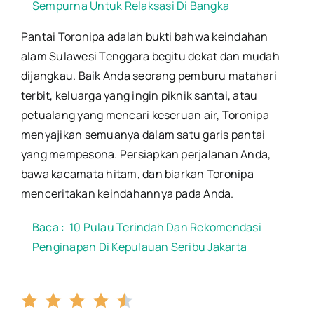
Sempurna Untuk Relaksasi Di Bangka
Pantai Toronipa adalah bukti bahwa keindahan
alam Sulawesi Tenggara begitu dekat dan mudah
dijangkau. Baik Anda seorang pemburu matahari
terbit, keluarga yang ingin piknik santai, atau
petualang yang mencari keseruan air, Toronipa
menyajikan semuanya dalam satu garis pantai
yang mempesona. Persiapkan perjalanan Anda,
bawa kacamata hitam, dan biarkan Toronipa
menceritakan keindahannya pada Anda.
Baca :
10 Pulau Terindah Dan Rekomendasi
Penginapan Di Kepulauan Seribu Jakarta
4.5/5