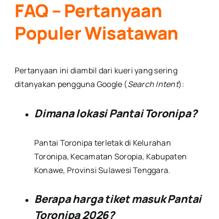
FAQ – Pertanyaan
Populer Wisatawan
Pertanyaan ini diambil dari kueri yang sering
ditanyakan pengguna Google (
Search Intent
):
Dimana lokasi Pantai Toronipa?
Pantai Toronipa terletak di Kelurahan
Toronipa, Kecamatan Soropia, Kabupaten
Konawe, Provinsi Sulawesi Tenggara.
Berapa harga tiket masuk Pantai
Toronipa 2026?