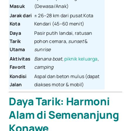
Masuk
(Dewasa/Anak)
Jarak dari
± 26–28 km dari pusat Kota
Kota
Kendari (45–60 menit)
Daya
Pasir putih landai, ratusan
Tarik
pohon cemara,
sunset
&
Utama
sunrise
Aktivitas
Banana boat
,
piknik keluarga
,
Favorit
camping
Kondisi
Aspal dan beton mulus (dapat
Jalan
diakses motor & mobil)
Daya Tarik: Harmoni
Alam di Semenanjung
Konawe