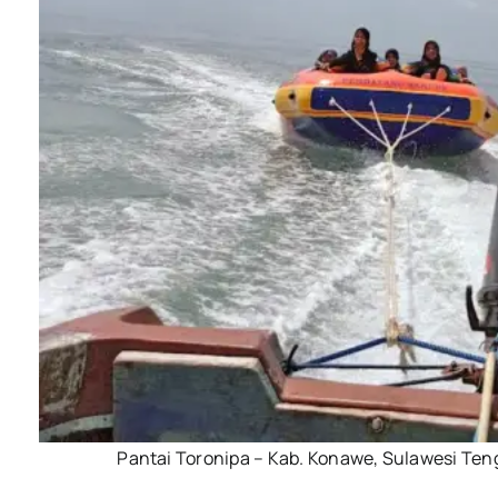
Pantai Toronipa – Kab. Konawe, Sulawesi Teng