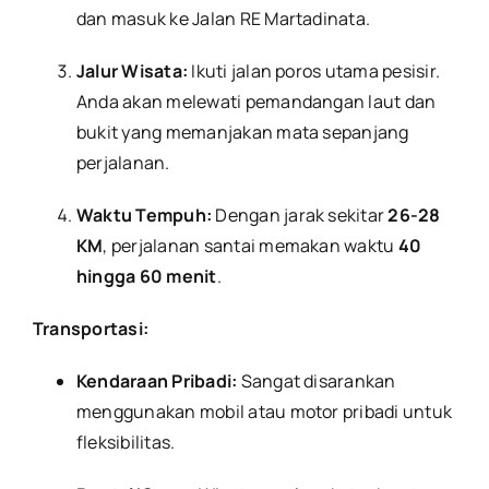
dan masuk ke Jalan RE Martadinata.
Jalur Wisata:
Ikuti jalan poros utama pesisir.
Anda akan melewati pemandangan laut dan
bukit yang memanjakan mata sepanjang
perjalanan.
Waktu Tempuh:
Dengan jarak sekitar
26-28
KM
, perjalanan santai memakan waktu
40
hingga 60 menit
.
Transportasi:
Kendaraan Pribadi:
Sangat disarankan
menggunakan mobil atau motor pribadi untuk
fleksibilitas.