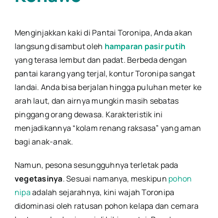
Menginjakkan kaki di Pantai Toronipa, Anda akan
langsung disambut oleh
hamparan pasir putih
yang terasa lembut dan padat. Berbeda dengan
pantai karang yang terjal, kontur Toronipa sangat
landai. Anda bisa berjalan hingga puluhan meter ke
arah laut, dan airnya mungkin masih sebatas
pinggang orang dewasa. Karakteristik ini
menjadikannya “kolam renang raksasa” yang aman
bagi anak-anak.
Namun, pesona sesungguhnya terletak pada
vegetasinya
. Sesuai namanya, meskipun
pohon
nipa
adalah sejarahnya, kini wajah Toronipa
didominasi oleh ratusan pohon kelapa dan cemara