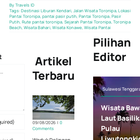
By
Travels ID
Tags:
Destinasi Liburan Kendari
,
Jalan Wisata Toronipa
,
Lokasi
Pantai Toronipa
,
pantai pasir putih
,
Pantai Toronipa
,
Pasir
Putih
,
Rute pantai toronipa
,
Sejarah Pantai Toronipa
,
Toronipa
Beach
,
Wisata Bahari
,
Wisata Konawe
,
Wisata Pantai
Pilihan
Editor
t
Artikel
Terbaru
Sulawesi Tenggar
Wisata Baw
Laut Basilik
09/08/2026
|
0
Pulau
Comments
Liwutongki
Waduk Delingan