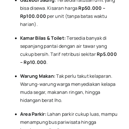
bisa disewa. Kisaran harga
Rp50.000 –
Rp100.000
per unit (tanpa batas waktu
harian).
Kamar Bilas & Toilet:
Tersedia banyak di
sepanjang pantai dengan air tawar yang
cukup bersih. Tarif retribusi sekitar
Rp5.000
– Rp10.000
.
Warung Makan:
Tak perlu takut kelaparan.
Warung-warung warga menyediakan kelapa
muda segar, makanan ringan, hingga
hidangan berat lho.
Area Parkir:
Lahan parkir cukup luas, mampu
menampung bus pariwisata hingga