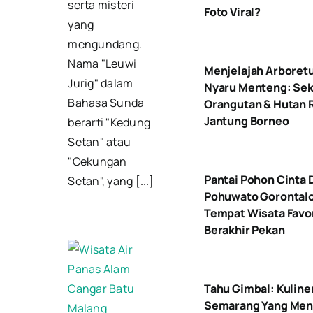
serta misteri
Foto Viral?
yang
mengundang.
Nama "Leuwi
Menjelajah Arbore
Jurig" dalam
Nyaru Menteng: Sek
Bahasa Sunda
Orangutan & Hutan 
Jantung Borneo
berarti "Kedung
Setan" atau
"Cekungan
Pantai Pohon Cinta 
Setan", yang [...]
Pohuwato Gorontal
Tempat Wisata Favo
Berakhir Pekan
Tahu Gimbal: Kuline
Semarang Yang Me