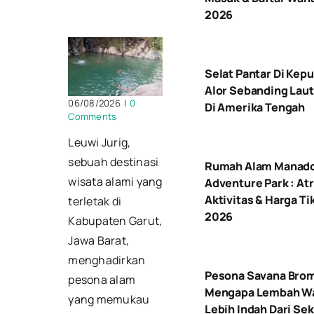
2026
Selat Pantar Di Kep
Alor Sebanding Laut
06/08/2026
|
0
Di Amerika Tengah
Comments
Leuwi Jurig,
sebuah destinasi
Rumah Alam Manad
wisata alami yang
Adventure Park : Atr
Aktivitas & Harga Ti
terletak di
2026
Kabupaten Garut,
Jawa Barat,
menghadirkan
Pesona Savana Bro
pesona alam
Mengapa Lembah W
yang memukau
Lebih Indah Dari Se