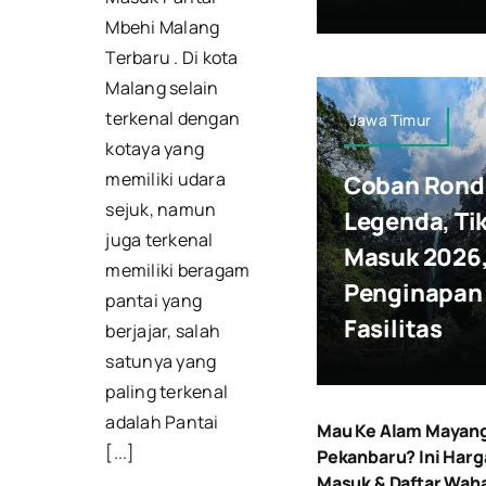
Mbehi Malang
Terbaru . Di kota
Malang selain
terkenal dengan
Jawa Timur
kotaya yang
memiliki udara
Coban Rond
sejuk, namun
Legenda, Ti
juga terkenal
Masuk 2026
memiliki beragam
Penginapan
pantai yang
Fasilitas
berjajar, salah
satunya yang
paling terkenal
adalah Pantai
Mau Ke Alam Mayan
[...]
Pekanbaru? Ini Harg
Masuk & Daftar Wah