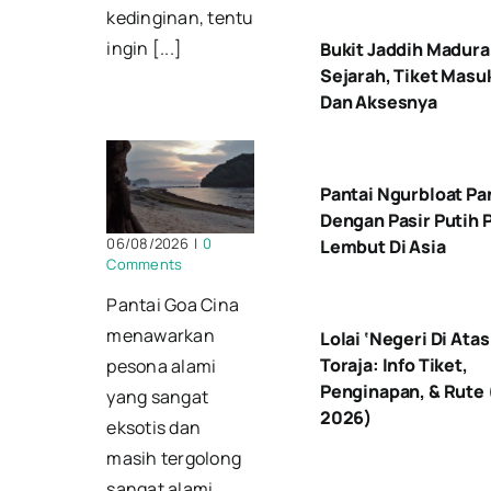
kedinginan, tentu
ingin [...]
Bukit Jaddih Madura 
Sejarah, Tiket Masu
Dan Aksesnya
Pantai Ngurbloat Pa
Dengan Pasir Putih 
06/08/2026
|
0
Lembut Di Asia
Comments
Pantai Goa Cina
menawarkan
Lolai ‘Negeri Di Ata
Toraja: Info Tiket,
pesona alami
Penginapan, & Rute
yang sangat
2026)
eksotis dan
masih tergolong
sangat alami.