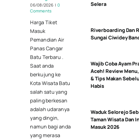
Selera
06/08/2026
|
0
Comments
Harga Tiket
Riverboarding Dan R
Masuk
Sungai Ciwidey Ban
Pemandian Air
Panas Cangar
Batu Terbaru .
Wajib Coba Ayam Pr
Saat anda
Aceh! Review Menu,
berkujung ke
& Tips Makan Sebel
Kota Wisata Batu
Habis
salah satu yang
paling berkesan
adalah udaranya
Waduk Selorejo Seb
yang dingin,
Taman Wisata Dan In
namun bagi anda
Masuk 2026
yang merasa