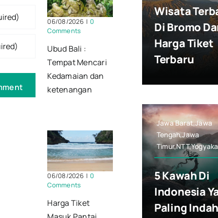
Wisata Terb
06/08/2026
|
0
Di Bromo Da
Comments
Harga Tiket
Ubud Bali :
Terbaru
Tempat Mencari
Kedamaian dan
ketenangan
Jawa Barat,Jawa
Tengah,Jawa
Timur,NTT,Yogyaka
5 Kawah Di
06/08/2026
|
0
Comments
Indonesia Y
Harga Tiket
Paling Inda
Masuk Pantai