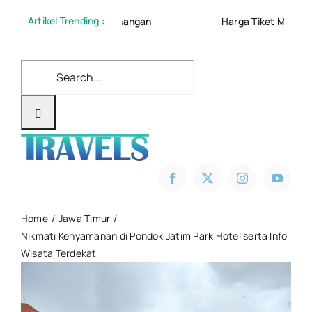
Skip
Artikel Trending :
aian Dan Ketenangan
Harga Tiket Masuk Pantai Mbeh
to
content
Search
for:
Home
Jawa Timur
Nikmati Kenyamanan di Pondok Jatim Park Hotel serta Info
Wisata Terdekat