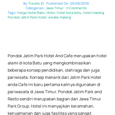
By
Travels ID
Published On: 05/08/2026
on
Categories:
Jawa Timur
0 Comments
Nikmati
Tags:
Harga Hotel Batu
,
Hotel
,
hotel kota batu
,
hotel malang
,
Kenyamanan
Pondok Jatim Park Hotel
,
wisata malang
di
Pondok
Jatim
Park
Hotel
serta
Info
Wisata
Pondok Jatim Park Hotel And Cafe merupakan hotel
Terdekat
alami di kota Batu yang mengkombinasikan
beberapa konsep pendidikan, olahraga dan juga
pariwisata. Konsep menarik dari Jatim Park Hotel
anda Cafe ini baru pertama kalinya digunakan di
pariwasata di Jawa Timur. Pondok Jatim Park and
Resto sendiri merupakan bagian dari Jawa Timur
Park Group. Hotel ini menyajikan keramahan,
kenyamanan dan juga fasilitas yang sangat