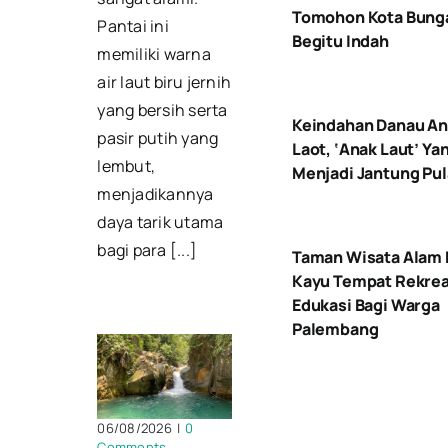
Tomohon Kota Bung
Pantai ini
Begitu Indah
memiliki warna
air laut biru jernih
yang bersih serta
Keindahan Danau A
pasir putih yang
Laot, ‘Anak Laut’ Ya
lembut,
Menjadi Jantung Pu
menjadikannya
daya tarik utama
bagi para [...]
Taman Wisata Alam 
Kayu Tempat Rekrea
Edukasi Bagi Warga
Palembang
06/08/2026
|
0
Comments