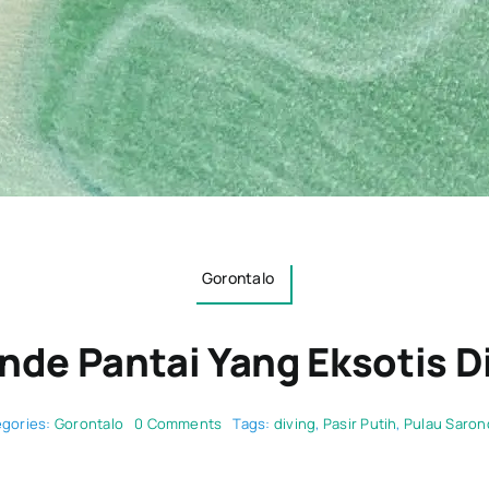
Gorontalo
nde Pantai Yang Eksotis D
on
egories:
Gorontalo
0 Comments
Tags:
diving
,
Pasir Putih
,
Pulau Saron
Pulau
Saronde
Pantai