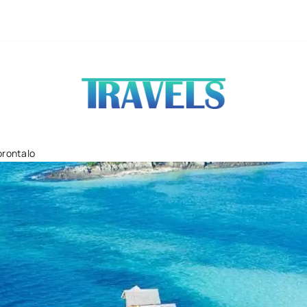
Coban Sumber Pit
orontalo