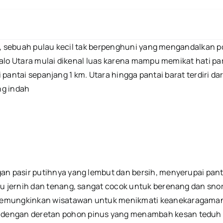
Yang
Eksotis
Di
Gorontalo
o, sebuah pulau kecil tak berpenghuni yang mengandalkan 
talo Utara mulai dikenal luas karena mampu memikat hati 
 pantai sepanjang 1 km. Utara hingga pantai barat terdiri dar
ng indah
an pasir putihnya yang lembut dan bersih, menyerupai panta
ru jernih dan tenang, sangat cocok untuk berenang dan snor
memungkinkan wisatawan untuk menikmati keanekaragaman bio
dengan deretan pohon pinus yang menambah kesan teduh d