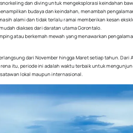
norkeling dan diving untuk mengeksplorasi keindahan baw
g menampilkan budaya dan keindahan, menambah pengalaman
sih alami dan tidak terlalu ramai memberikan kesan eksklu
 mudah diakses dari daratan utama Gorontalo.
lamping atau berkemah mewah yang menawarkan pengalaman 
berlangsung dari November hingga Maret setiap tahun.
Dari 
rena itu, periode ini adalah waktu terbaik untuk mengunjun
isatawan lokal maupun internasional.