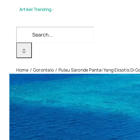
Skip
Artikel Trending :
to
content
Search
for:
Home
Gorontalo
Pulau Saronde Pantai Yang Eksotis Di G