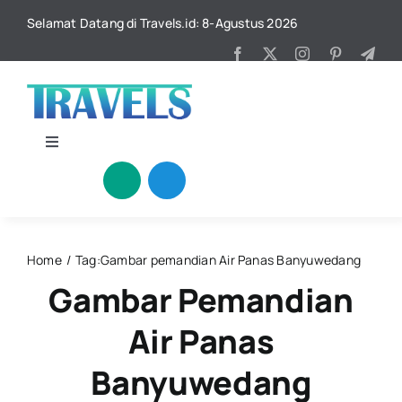
Skip
Selamat Datang di Travels.id: 8-Agustus 2026
to
content
Toggle
Navigation
Beranda
Katagori
Home
Tag:
Gambar pemandian Air Panas Banyuwedang
Gambar Pemandian
Kuliner
Air Panas
Kontak
Banyuwedang