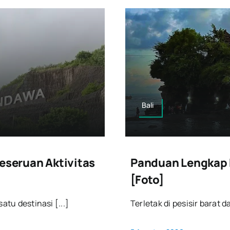
Bali
Keseruan Aktivitas
Panduan Lengkap D
[Foto]
atu destinasi [...]
Terletak di pesisir barat d