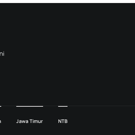
ni
h
Jawa Timur
NTB