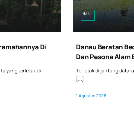
Bali
eramahannya Di
Danau Beratan Be
Dan Pesona Alam B
a yang terletak di
Terletak di jantung data
[...]
1 Agustus 2026