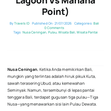
Lagoon Vs Mahana
Point)
By
Travels ID
Published On: 21/07/2026
Categories:
Bali
on
0 Comments
Wajib
Tags:
Nusa Ceningan
,
Pulau
,
Wisata Bali
,
Wisata Pantai
Tahu!
Panduan
Aman
Cliff
Jumping
di
Nusa
Ceningan
Nusa Ceningan.
Ketika Anda memikirkan Bali,
(Blue
mungkin yang terlintas adalah hiruk pikuk Kuta,
Lagoon
vs
sawah terasering Ubud, atau kemewahan
Mahana
Seminyak. Namun, tersembunyi di lepas pantai
Point)
tenggara Bali, terdapat gugusan tiga pulau—Tiga
Nusa—yang menawarkan sisi lain Pulau Dewata.