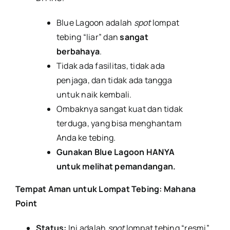
Blue Lagoon adalah
spot
lompat
tebing “liar” dan
sangat
berbahaya
.
Tidak ada fasilitas, tidak ada
penjaga, dan tidak ada tangga
untuk naik kembali.
Ombaknya sangat kuat dan tidak
terduga, yang bisa menghantam
Anda ke tebing.
Gunakan Blue Lagoon HANYA
untuk melihat pemandangan.
Tempat Aman untuk Lompat Tebing: Mahana
Point
Status:
Ini adalah
spot
lompat tebing “resmi”