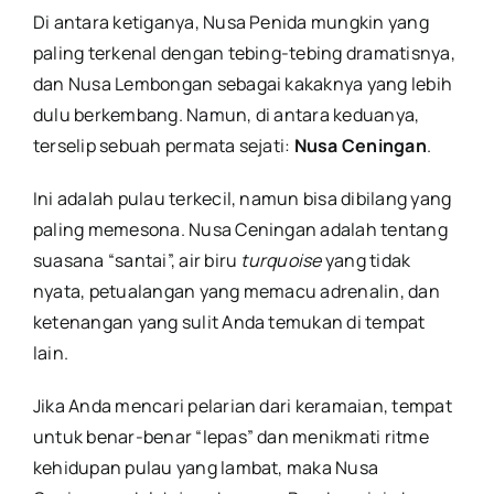
Di antara ketiganya, Nusa Penida mungkin yang
paling terkenal dengan tebing-tebing dramatisnya,
dan Nusa Lembongan sebagai kakaknya yang lebih
dulu berkembang. Namun, di antara keduanya,
terselip sebuah permata sejati:
Nusa Ceningan
.
Ini adalah pulau terkecil, namun bisa dibilang yang
paling memesona. Nusa Ceningan adalah tentang
suasana “santai”, air biru
turquoise
yang tidak
nyata, petualangan yang memacu adrenalin, dan
ketenangan yang sulit Anda temukan di tempat
lain.
Jika Anda mencari pelarian dari keramaian, tempat
untuk benar-benar “lepas” dan menikmati ritme
kehidupan pulau yang lambat, maka Nusa