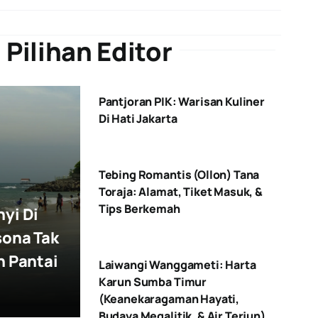
Pilihan Editor
Pantjoran PIK: Warisan Kuliner
Di Hati Jakarta
Tebing Romantis (Ollon) Tana
Toraja: Alamat, Tiket Masuk, &
Tips Berkemah
yi Di
sona Tak
n Pantai
Laiwangi Wanggameti: Harta
Karun Sumba Timur
(Keanekaragaman Hayati,
Budaya Megalitik, & Air Terjun)