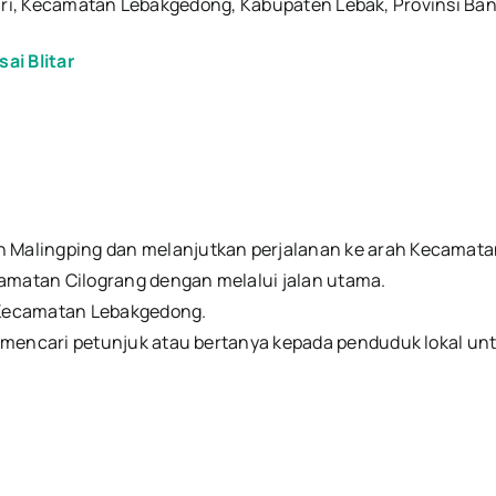
sari, Kecamatan Lebakgedong, Kabupaten Lebak, Provinsi Ban
ai Blitar
Malingping dan melanjutkan perjalanan ke arah Kecamata
camatan Cilograng dengan melalui jalan utama.
 Kecamatan Lebakgedong.
n mencari petunjuk atau bertanya kepada penduduk lokal 