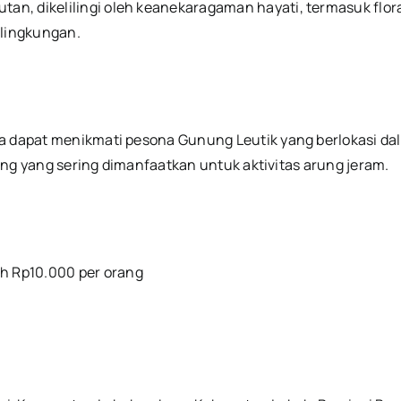
hutan, dikelilingi oleh keanekaragaman hayati, termasuk flo
 lingkungan.
ga dapat menikmati pesona Gunung Leutik yang berlokasi 
erang yang sering dimanfaatkan untuk aktivitas arung jeram.
ah Rp10.000 per orang