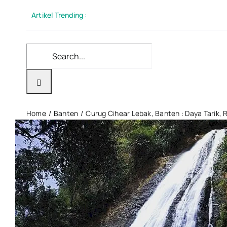
Skip
Artikel Trending :
to
content
Search
for:
Home
Banten
Curug Cihear Lebak, Banten : Daya Tarik,