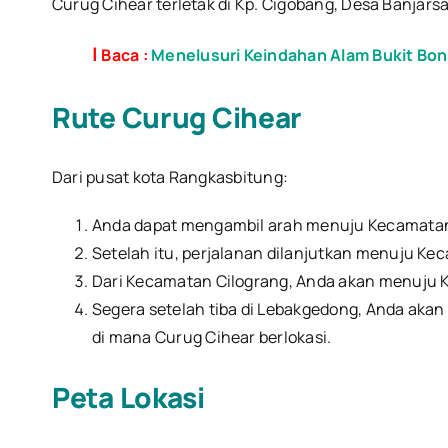
Curug Cihear terletak di Kp. Cigobang, Desa Banjar
|
Baca :
Menelusuri Keindahan Alam Bukit Bons
Rute Curug Cihear
Dari pusat kota Rangkasbitung:
Anda dapat mengambil arah menuju Kecamatan 
Setelah itu, perjalanan dilanjutkan menuju Ke
Dari Kecamatan Cilograng, Anda akan menuju
Segera setelah tiba di Lebakgedong, Anda aka
di mana Curug Cihear berlokasi.
Peta Lokasi