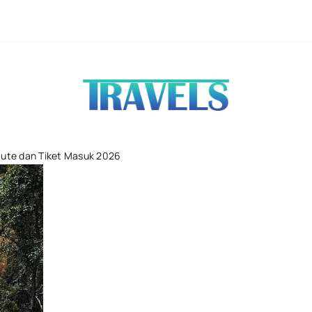
Wisata Bahar
 Rute dan Tiket Masuk 2026