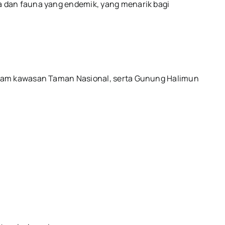
ra dan fauna yang endemik, yang menarik bagi
dalam kawasan Taman Nasional, serta Gunung Halimun