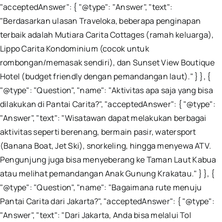
"acceptedAnswer": { "@type": "Answer", "text":
"Berdasarkan ulasan Traveloka, beberapa penginapan
terbaik adalah Mutiara Carita Cottages (ramah keluarga),
Lippo Carita Kondominium (cocok untuk
rombongan/memasak sendiri), dan Sunset View Boutique
Hotel (budget friendly dengan pemandangan laut)." } }, {
"@type": "Question", "name": "Aktivitas apa saja yang bisa
dilakukan di Pantai Carita?", "acceptedAnswer": { "@type":
"Answer", "text": "Wisatawan dapat melakukan berbagai
aktivitas seperti berenang, bermain pasir, watersport
(Banana Boat, Jet Ski), snorkeling, hingga menyewa ATV.
Pengunjung juga bisa menyeberang ke Taman Laut Kabua
atau melihat pemandangan Anak Gunung Krakatau." } }, {
"@type": "Question", "name": "Bagaimana rute menuju
Pantai Carita dari Jakarta?", "acceptedAnswer": { "@type":
"Answer", "text": "Dari Jakarta, Anda bisa melalui Tol