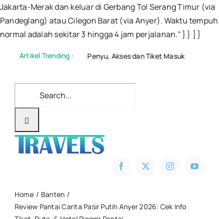
Jakarta-Merak dan keluar di Gerbang Tol Serang Timur (via
Pandeglang) atau Cilegon Barat (via Anyer). Waktu tempuh
Skip
normal adalah sekitar 3 hingga 4 jam perjalanan." } } ] }
to
Artikel Trending :
servasi Penyu, Akses dan Tiket Masuk
Gunung Tangku
cont
Search
for:
Home
Banten
Review Pantai Carita Pasir Putih Anyer 2026: Cek Info
Tiket, Rute, & Hotel Pinggir Pantai