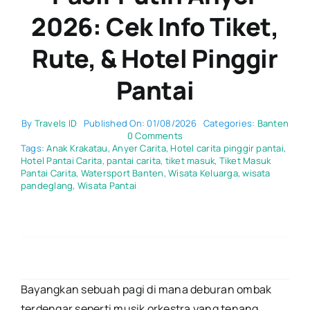
2026: Cek Info Tiket,
Rute, & Hotel Pinggir
Pantai
By
Travels ID
Published On: 01/08/2026
Categories:
Banten
on
0 Comments
Review
Tags:
Anak Krakatau
,
Anyer Carita
,
Hotel carita pinggir pantai
,
Pantai
Hotel Pantai Carita
,
pantai carita
,
tiket masuk
,
Tiket Masuk
Carita
Pantai Carita
,
Watersport Banten
,
Wisata Keluarga
,
wisata
Pasir
pandeglang
,
Wisata Pantai
Putih
Anyer
2026:
Cek
Info
Tiket,
Rute,
&
Bayangkan sebuah pagi di mana deburan ombak
Hotel
terdengar seperti musik orkestra yang tenang,
Pinggir