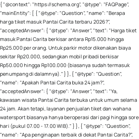
{ "@context": "https://schema.org", "@type": "FAQPage",
"mainEntity": [ { "@type": "Question", "name": "Berapa
harga tiket masuk Pantai Carita terbaru 2026?",
"acceptedAnswer": { "@type": "Answer", "text": "Harga tiket
masuk Pantai Carita berkisar antara Rp15.000 hingga
Rp25.000 per orang. Untuk parkir motor dikenakan biaya
sekitar Rp20.000, sedangkan mobil pribadi berkisar
Rp50.000 hingga Rp100.000 (biasanya sudah termasuk
penumpang di dalamnya)." } }, { "@type": "Question",
"name": "Apakah Pantai Carita buka 24 jam?",
"acceptedAnswer": { "@type": "Answer", "text": "Ya,
kawasan wisata Pantai Carita terbuka untuk umum selama
24 jam. Akan tetapi, layanan penjualan tiket dan wahana
watersport biasanya hanya beroperasi dari pagi hingga sore
hari (pukul 07.00 - 17.00 WIB)." } }, { "@type": "Question",
"name": "Apa penginapan terbaik di dekat Pantai Carita?",