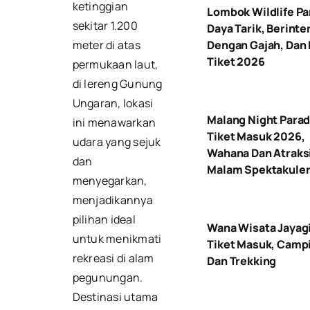
ketinggian
Lombok Wildlife Pa
sekitar 1.200
Daya Tarik, Berinte
Dengan Gajah, Dan
meter di atas
Tiket 2026
permukaan laut,
di lereng Gunung
Ungaran, lokasi
Malang Night Parad
ini menawarkan
Tiket Masuk 2026,
udara yang sejuk
Wahana Dan Atraks
dan
Malam Spektakule
menyegarkan,
menjadikannya
pilihan ideal
Wana Wisata Jayagi
untuk menikmati
Tiket Masuk, Camp
rekreasi di alam
Dan Trekking
pegunungan.
Destinasi utama