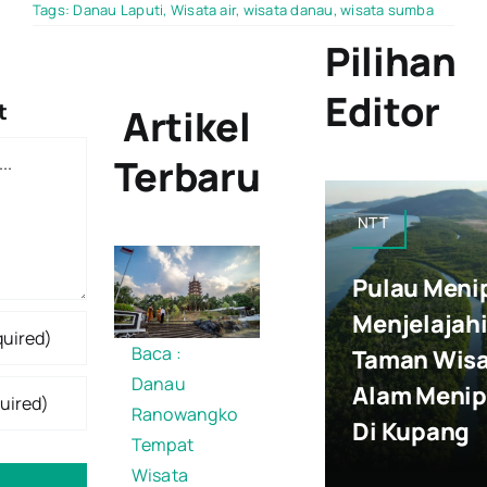
Tags:
Danau Laputi
,
Wisata air
,
wisata danau
,
wisata sumba
Pilihan
Editor
t
Artikel
Terbaru
NTT
Pulau Meni
Menjelajah
Baca :
Taman Wis
Danau
Alam Meni
Ranowangko
Di Kupang
Tempat
Wisata