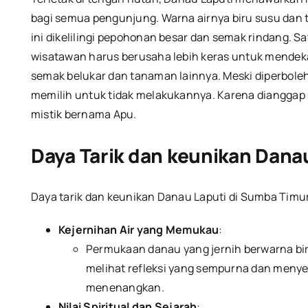
bagi semua pengunjung.
Warna airnya biru susu dan t
ini dikelilingi pepohonan besar dan semak rindang.
Sa
wisatawan harus berusaha lebih keras untuk mendek
semak belukar dan tanaman lainnya.
Meski diperbol
memilih untuk tidak melakukannya.
Karena dianggap 
mistik bernama Apu.
Daya Tarik dan keunikan Dana
Daya tarik dan keunikan Danau Laputi di Sumba Tim
Kejernihan Air yang Memukau
:
Permukaan danau yang jernih berwarna b
melihat refleksi yang sempurna dan men
menenangkan.
Nilai Spiritual dan Sejarah
: