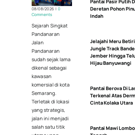
Pantai Pasir Putih 
Deretan Pohon Pin
08/08/2026
|
0
Comments
Indah
Sejarah Singkat
Pandanaran
Jelajahi Meru Betiri
Jalan
Jungle Track Bande
Pandanaran
Jember Hingga Tel
sudah sejak lama
Hijau Banyuwangi
dikenal sebagai
kawasan
komersial di kota
Pantai Berova Di L
Semarang.
Terkenal Atas Der
Terletak di lokasi
Cinta Kolaka Utara
yang strategis,
jalan ini menjadi
salah satu titik
Pantai Mawi Lombo