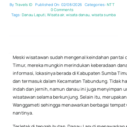
By
Travels ID
Published On: 02/08/2026
Categories:
NTT
on
0 Comments
Danau
Tags:
Danau Laputi
,
Wisata air
,
wisata danau
,
wisata sumba
Laputi
Di
Sumba
Timur
Danau
Yang
Jernih
Dan
Meski wisatawan sudah mengenal keindahan pantai da
Mitos
Timur, mereka mungkin merindukan keberadaan dan
Belut
Apu
informasi, lokasinya berada di Kabupaten Sumba Timu
dan termasuk dalam Kecamatan Tabundung.
Tidak h
indah dan jernih, namun danau ini juga menyimpan ur
wisatawan selama berkunjung.
Selain itu, merupakan
Wanggameti sehingga menawarkan berbagai tempat wi
nantinya.
Terletak di tengah hutan, Danau Laputi menawarka