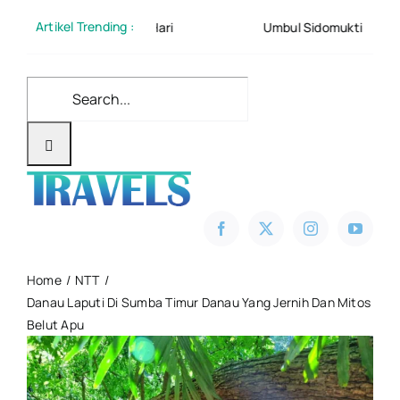
Skip
Artikel Trending :
g Dalam Satu Hari
Umbul Sidomukti : Daya Tarik, Info
to
content
Search
for:
Home
NTT
Danau Laputi Di Sumba Timur Danau Yang Jernih Dan Mitos
Belut Apu