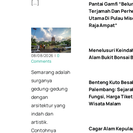
[...]
Pantai Gamfi “Bel
Terjamah Dan Perh
Utama Di Pulau Mis
Raja Ampat”
Menelusuri Keinda
08/08/2026
|
0
Alam Bukit Bonsai B
Comments
Semarang adalah
surganya
Benteng Kuto Besa
gedung-gedung
Palembang: Sejara
Fungsi, Harga Tiket
dengan
Wisata Malam
arsitektur yang
indah dan
artistik.
Cagar Alam Kepula
Contohnya