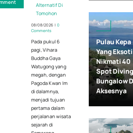
Alternatif Di
Tomohon
NTT
08/08/2026
|
0
Comments
Pulau Kepa
Pada pukul 6
pagi, Vihara
Yang Eksoti
Buddha Gaya
Nikmati 40
Watugong yang
Spot Diving
megah, dengan
Bungalow 
Pagoda Kwan Im
Aksesnya
di dalamnya,
menjadi tujuan
pertama dalam
perjalanan wisata
sejarah di
NTT
Semarang.