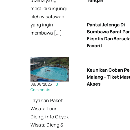
Tengah
utama yang
mesti dikunjungi
oleh wisatawan
Pantai Jelenga Di
yang ingin
Sumbawa Barat Pa
membawa [...]
Eksotis Dan Bersel
Favorit
Keunikan Coban Pe
Malang – Tiket Mas
Akses
08/08/2026
|
0
Comments
Layanan Paket
Wisata Tour
Dieng, info Obyek
Wisata Dieng &