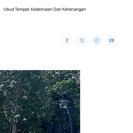
Kedamaian Dan Ketenangan
Harga Tiket Masuk Panta