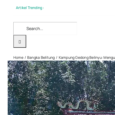
Skip
Artikel Trending :
to
content
Search
for:
Home
Bangka Belitung
Kampung Gedong Belinyu: Mengun