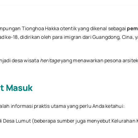
Mengunju
Desa
Tionghoa
Tertua
di
pungan Tionghoa Hakka otentik yang dikenal sebagai
pemu
Bangka
(Sejak
 ke-18, didirikan oleh para imigran dari Guangdong, Cina, 
Abad
18)
njadi desa wisata
heritage
yang menawarkan pesona arsitek
et Masuk
lah informasi praktis utama yang perlu Anda ketahui:
i Desa Lumut (beberapa sumber juga menyebut Kelurahan K