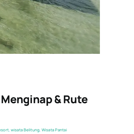
a Menginap & Rute
esort
,
wisata Belitung
,
Wisata Pantai