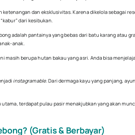
ketenangan dan eksklusivitas. Karena dikelola sebagai resor
“kabur” dari kesibukan.
ng adalah pantainya yang bebas dari batu karang atau granit
 anak-anak.
ini masih berupa hutan bakau yang asri. Anda bisa menjela
enjadi
instagramable
. Dari dermaga kayu yang panjang, ayuna
u utama, terdapat pulau pasir menakjubkan yang akan muncul s
eebong? (Gratis & Berbayar)