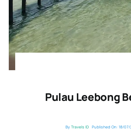
Pulau Leebong Be
By
Travels ID
Published On: 18/07