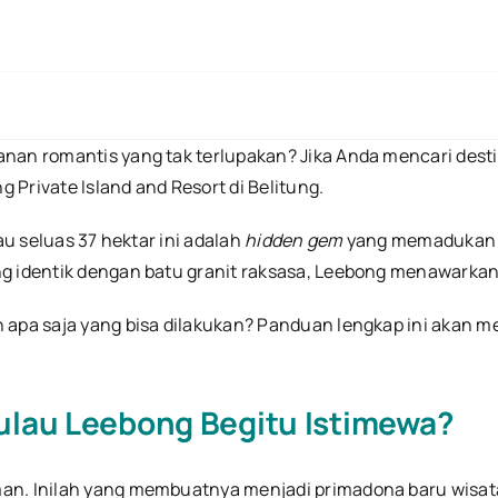
Pulau
Leebong
Belitung:
Harga
Tiket,
Biaya
Menginap
&
anan romantis yang tak terlupakan? Jika Anda mencari des
Rute
Lengkap
g Private Island and Resort di Belitung.
(2026)
au seluas 37 hektar ini adalah
hidden gem
yang memadukan ke
g identik dengan batu granit raksasa, Leebong menawarkan 
n apa saja yang bisa dilakukan? Panduan lengkap ini akan
ulau Leebong Begitu Istimewa?
an. Inilah yang membuatnya menjadi primadona baru wisata