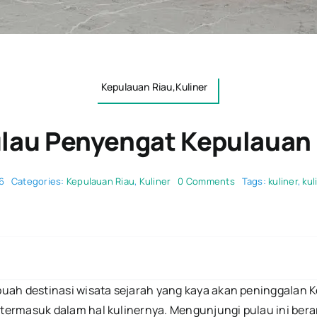
Kepulauan Riau,Kuliner
ulau Penyengat Kepulauan 
on
6
Categories:
Kepulauan Riau
,
Kuliner
0 Comments
Tags:
kuliner
,
kul
Kuliner
Khas
Pulau
Penyengat
Kepulauan
Riau
Yang
Lezat
ah destinasi wisata sejarah yang kaya akan peninggalan K
ermasuk dalam hal kulinernya. Mengunjungi pulau ini bera