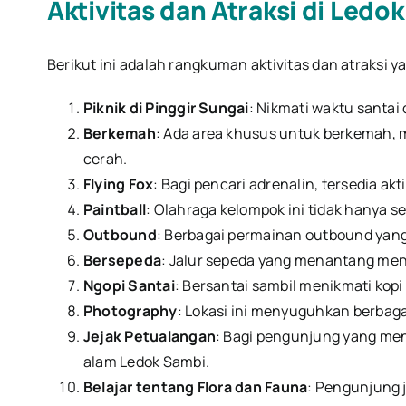
Aktivitas dan Atraksi di Ledo
Berikut ini adalah rangkuman aktivitas dan atraksi y
Piknik di Pinggir Sungai
: Nikmati waktu santai 
Berkemah
: Ada area khusus untuk berkemah,
cerah.
Flying Fox
: Bagi pencari adrenalin, tersedia a
Paintball
: Olahraga kelompok ini tidak hanya 
Outbound
: Berbagai permainan outbound yang
Bersepeda
: Jalur sepeda yang menantang men
Ngopi Santai
: Bersantai sambil menikmati kop
Photography
: Lokasi ini menyuguhkan berbag
Jejak Petualangan
: Bagi pengunjung yang men
alam Ledok Sambi.
Belajar tentang Flora dan Fauna
: Pengunjung 