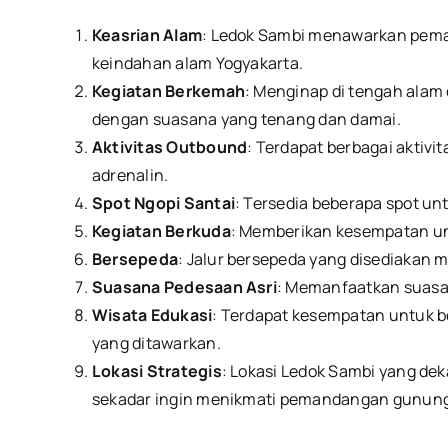
Keasrian Alam
: Ledok Sambi menawarkan peman
keindahan alam Yogyakarta.
Kegiatan Berkemah
: Menginap di tengah ala
dengan suasana yang tenang dan damai.
Aktivitas Outbound
: Terdapat berbagai aktivi
adrenalin.
Spot Ngopi Santai
: Tersedia beberapa spot 
Kegiatan Berkuda
: Memberikan kesempatan un
Bersepeda
: Jalur bersepeda yang disediakan 
Suasana Pedesaan Asri
: Memanfaatkan suasa
Wisata Edukasi
: Terdapat kesempatan untuk be
yang ditawarkan.
Lokasi Strategis
: Lokasi Ledok Sambi yang de
sekadar ingin menikmati pemandangan gunung