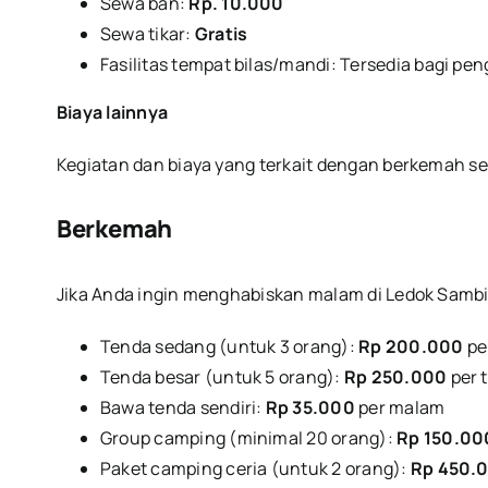
Sewa ban:
Rp. 10.000
Sewa tikar:
Gratis
Fasilitas tempat bilas/mandi: Tersedia bagi pe
Biaya lainnya
Kegiatan dan biaya yang terkait dengan berkemah ser
Berkemah
Jika Anda ingin menghabiskan malam di Ledok Sambi,
Tenda sedang (untuk 3 orang):
Rp 200.000
pe
Tenda besar (untuk 5 orang):
Rp 250.000
per 
Bawa tenda sendiri:
Rp 35.000
per malam
Group camping (minimal 20 orang):
Rp 150.00
Paket camping ceria (untuk 2 orang):
Rp 450.