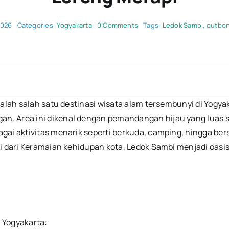
on
2026
Categories:
Yogyakarta
0 Comments
Tags:
Ledok Sambi
,
outbo
Ledok
Sambi
Kaliurang:
Wisata
Outbound
Ramah
Kantong
di
adalah salah satu destinasi wisata alam tersembunyi di Yo
Lereng
Merapi
. Area ini dikenal dengan pemandangan hijau yang luas s
gai aktivitas menarik seperti berkuda, camping, hingga ber
ri dari Keramaian kehidupan kota, Ledok Sambi menjadi oas
, Yogyakarta: