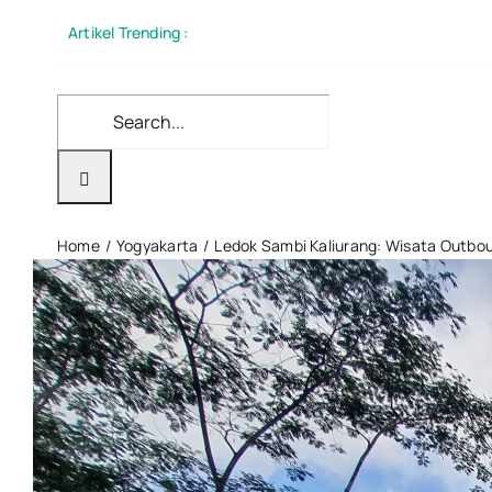
Skip
Artikel Trending :
to
content
Search
for:
Home
Yogyakarta
Ledok Sambi Kaliurang: Wisata Outbo