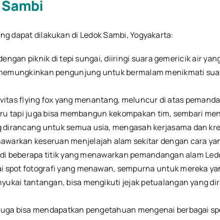
k Sambi
ang dapat dilakukan di Ledok Sambi, Yogyakarta:
dengan piknik di tepi sungai, diiringi suara gemericik air 
 memungkinkan pengunjung untuk bermalam menikmati suasa
ktivitas flying fox yang menantang, meluncur di atas peman
seru tapi juga bisa membangun kekompakan tim, sembari me
 dirancang untuk semua usia, mengasah kerjasama dan kreat
awarkan keseruan menjelajah alam sekitar dengan cara yan
i di beberapa titik yang menawarkan pemandangan alam Led
ai spot fotografi yang menawan, sempurna untuk mereka yan
yukai tantangan, bisa mengikuti jejak petualangan yang di
juga bisa mendapatkan pengetahuan mengenai berbagai spesie