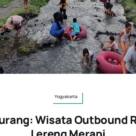
Yogyakarta
iurang: Wisata Outbound 
Lereng Merapi