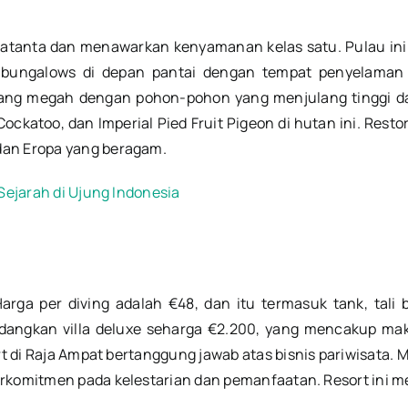
u Batanta dan menawarkan kenyamanan kelas satu. Pulau in
 bungalows di depan pantai dengan tempat penyelaman k
yang megah dengan pohon-pohon yang menjulang tinggi dan
 Cockatoo, dan Imperial Pied Fruit Pigeon di hutan ini. R
dan Eropa yang beragam.
 Sejarah di Ujung Indonesia
arga per diving adalah €48, dan itu termasuk tank, tali
angkan villa deluxe seharga €2.200, yang mencakup makan 
rt di Raja Ampat bertanggung jawab atas bisnis pariwisata.
rkomitmen pada kelestarian dan pemanfaatan. Resort ini me