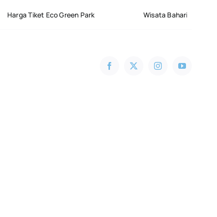
t Eco Green Park
Wisata Bahari Lamongan: Deskripsi,