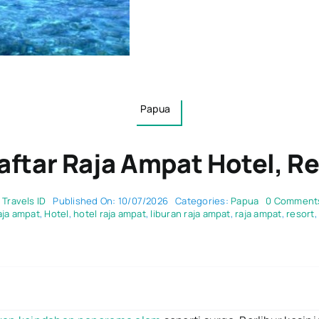
Papua
aftar Raja Ampat Hotel, 
y
Travels ID
Published On: 10/07/2026
Categories:
Papua
0 Comment
aja ampat
,
Hotel
,
hotel raja ampat
,
liburan raja ampat
,
raja ampat
,
resort