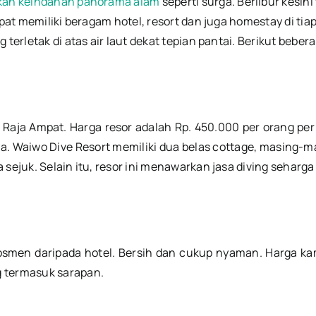
ikan keindahan panorama alam
seperti surga. Berlibur kesi
mpat memiliki beragam hotel, resort dan juga homestay di tia
terletak di atas air laut dekat tepian pantai. Berikut beber
Raja Ampat. Harga resor adalah Rp. 450.000 per orang per 
a. Waiwo Dive Resort memiliki dua belas cottage, masing-m
 sejuk. Selain itu, resor ini menawarkan jasa diving seharg
 losmen daripada hotel. Bersih dan cukup nyaman. Harga k
g termasuk sarapan.