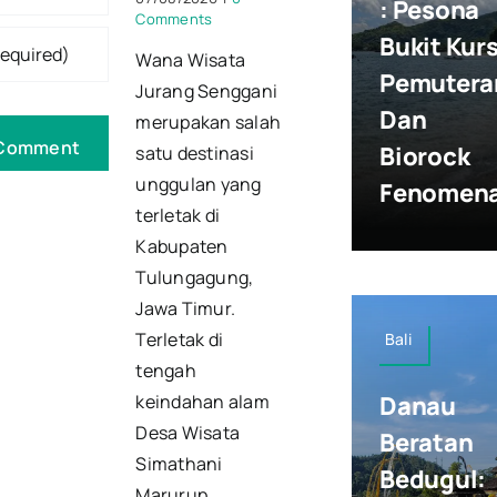
: Pesona
Comments
Bukit Kurs
Wana Wisata
Pemutera
Jurang Senggani
Dan
merupakan salah
Biorock
satu destinasi
unggulan yang
Fenomena
terletak di
Kabupaten
Tulungagung,
Jawa Timur.
Terletak di
Bali
tengah
keindahan alam
Danau
Desa Wisata
Beratan
Simathani
Bedugul:
Marurup,