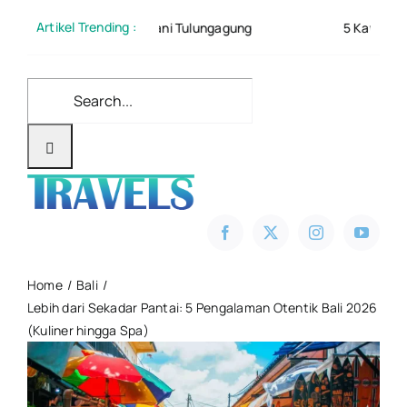
Skip
Artikel Trending :
ahan Senggani Tulungagung
5 Kawah Di Indonesia Yan
to
content
Search
for:
Home
Bali
Lebih dari Sekadar Pantai: 5 Pengalaman Otentik Bali 2026
(Kuliner hingga Spa)