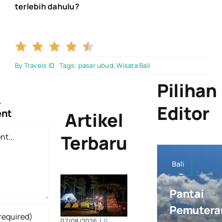
terlebih dahulu?
4.5/5
By
Travels ID
Tags:
pasar ubud
,
Wisata Bali
Pilihan
A
Editor
nt
Artikel
t
Terbaru
Bali
Pantai
Pemutera
07/08/2026
|
0