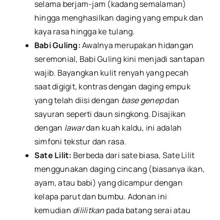
selama berjam-jam (kadang semalaman)
hingga menghasilkan daging yang empuk dan
kaya rasa hingga ke tulang.
Babi Guling:
Awalnya merupakan hidangan
seremonial, Babi Guling kini menjadi santapan
wajib. Bayangkan kulit renyah yang pecah
saat digigit, kontras dengan daging empuk
yang telah diisi dengan
base genep
dan
sayuran seperti daun singkong. Disajikan
dengan
lawar
dan kuah kaldu, ini adalah
simfoni tekstur dan rasa.
Sate Lilit:
Berbeda dari sate biasa, Sate Lilit
menggunakan daging cincang (biasanya ikan,
ayam, atau babi) yang dicampur dengan
kelapa parut dan bumbu. Adonan ini
kemudian
dililitkan
pada batang serai atau