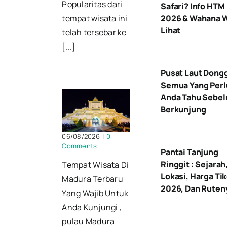
Popularitas dari
Safari? Info HTM
2026 & Wahana W
tempat wisata ini
Lihat
telah tersebar ke
[...]
Pusat Laut Dongg
Semua Yang Perl
Anda Tahu Sebe
Berkunjung
06/08/2026
|
0
Comments
Pantai Tanjung
Ringgit : Sejarah
Tempat Wisata Di
Lokasi, Harga Ti
Madura Terbaru
2026, Dan Ruten
Yang Wajib Untuk
Anda Kunjungi ,
pulau Madura