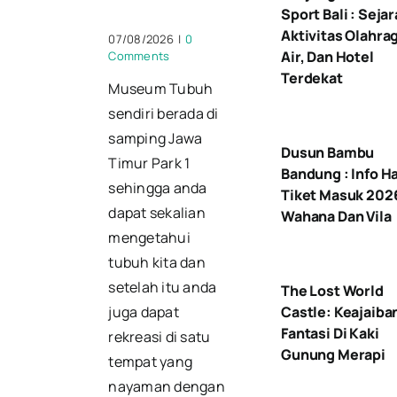
Sport Bali : Sejar
Aktivitas Olahra
07/08/2026
|
0
Air, Dan Hotel
Comments
Terdekat
Museum Tubuh
sendiri berada di
samping Jawa
Dusun Bambu
Timur Park 1
Bandung : Info H
sehingga anda
Tiket Masuk 202
dapat sekalian
Wahana Dan Vila
mengetahui
tubuh kita dan
setelah itu anda
The Lost World
Castle: Keajaiba
juga dapat
Fantasi Di Kaki
rekreasi di satu
Gunung Merapi
tempat yang
nayaman dengan