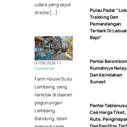
udara yang sejuk
Pulau Padar “Lok
di kota [...]
Trekking Dan
Pemandangan
Terbaik Di Labua
Bajo”
Pantai Barombo
07/08/2026
|
0
Rumahnya Nelay
Comments
Dan Keindahan
Farm House Susu
Sunset
Lembang, yang
terletak di daerah
pegunungan
Pantai Tablanusu
Lembang,
Cek Harga Tiket,
Bandung, telah
Rute, Penginapa
Dan Fasilitas Ter
menjadi salah