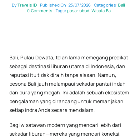
By
Travels ID
Published On: 23/07/2026
Categories:
Bali
on
0 Comments
Tags:
pasar ubud
,
Wisata Bali
Lebih
dari
Sekadar
Pantai:
5
Pengalaman
Otentik
Bali
Bali, Pulau Dewata, telah lama memegang predikat
2026
sebagai destinasi liburan utama di Indonesia, dan
(Kuliner
hingga
reputasi itu tidak diraih tanpa alasan. Namun,
Spa)
pesona Bali jauh melampaui sekadar pantai indah
dan pura yang megah. Ini adalah sebuah ekosistem
pengalaman yang dirancang untuk memanjakan
setiap indra Anda secara mendalam.
Bagi wisatawan modern yang mencari lebih dari
sekadar liburan—mereka yang mencari koneksi,