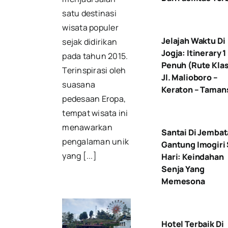
satu destinasi
wisata populer
Jelajah Waktu Di
sejak didirikan
Jogja: Itinerary 1
pada tahun 2015.
Penuh (Rute Klas
Terinspirasi oleh
Jl. Malioboro –
suasana
Keraton – Taman
pedesaan Eropa,
tempat wisata ini
menawarkan
Santai Di Jemba
pengalaman unik
Gantung Imogiri
yang [...]
Hari: Keindahan
Senja Yang
Memesona
Hotel Terbaik Di