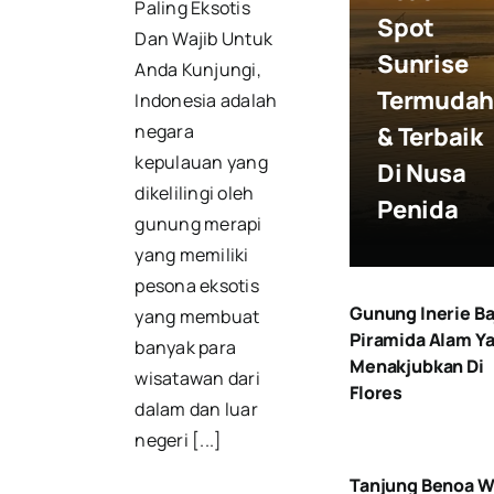
Paling Eksotis
Spot
Dan Wajib Untuk
Sunrise
Anda Kunjungi,
Termuda
Indonesia adalah
negara
& Terbaik
kepulauan yang
Di Nusa
dikelilingi oleh
Penida
gunung merapi
yang memiliki
pesona eksotis
Gunung Inerie B
yang membuat
Piramida Alam Y
banyak para
Menakjubkan Di
wisatawan dari
Flores
dalam dan luar
negeri [...]
Tanjung Benoa W