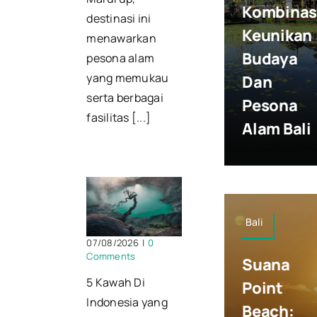
Kombinas
destinasi ini
Keunikan
menawarkan
Budaya
pesona alam
yang memukau
Dan
serta berbagai
Pesona
fasilitas [...]
Alam Bali
Bali
07/08/2026
|
0
Comments
Suana
5 Kawah Di
Point
Indonesia yang
Beach: