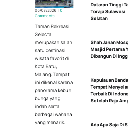
Dataran Tinggi T
06/08/2026
|
0
Toraja Sulawesi
Comments
Selatan
Taman Rekreasi
Selecta
Shah Jahan Mos
merupakan salah
Masjid Pertama 
satu destinasi
Dibangun Di Ingg
wisata favorit di
Kota Batu,
Malang. Tempat
Kepulauan Band
ini dikenal karena
Tempat Menyel
panorama kebun
Terbaik Di Indon
bunga yang
Setelah Raja Am
indah serta
berbagai wahana
yang menarik.
Ada Apa Saja Di 