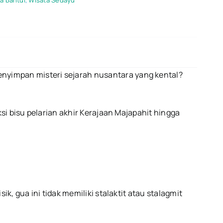
a bantul
,
Wisata Sedayu
Jejak
Majapahit
di
Goa
Payaman:
Sejarah,
Rute,
dan
nyimpan misteri sejarah nusantara yang kental?
Misteri
ksi bisu pelarian akhir Kerajaan Majapahit hingga
k, gua ini tidak memiliki stalaktit atau stalagmit