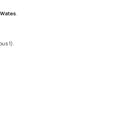
. Wates
.
us 1).