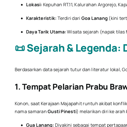
Lokasi:
Kepuhan RT.11, Kalurahan Argorejo, Ka
Karakteristik:
Terdiri dari
Goa Lanang
(kini te
Daya Tarik Utama:
Wisata sejarah (napak tilas M
📜 Sejarah & Legenda:
Berdasarkan data sejarah tutur dan literatur lokal, G
1. Tempat Pelarian Prabu Braw
Konon, saat Kerajaan Majapahit runtuh akibat konfl
nama samaran
Gusti Pinesti
) melarikan diri ke ar
Gua Lanang:
Diyakini sebagai tempat pertapa