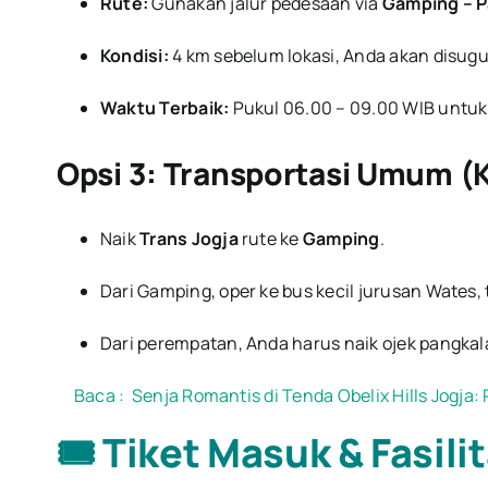
Rute:
Gunakan jalur pedesaan via
Gamping – P
Kondisi:
4 km sebelum lokasi, Anda akan disu
Waktu Terbaik:
Pukul 06.00 – 09.00 WIB untuk
Opsi 3: Transportasi Umum (
Naik
Trans Jogja
rute ke
Gamping
.
Dari Gamping, oper ke bus kecil jurusan Wates
Dari perempatan, Anda harus naik ojek pangkal
Baca :
Senja Romantis di Tenda Obelix Hills Jogja:
🎟️ Tiket Masuk & Fasili