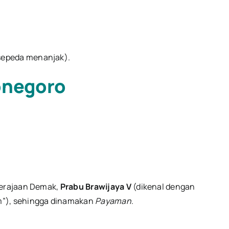
.
sepeda menanjak).
ponegoro
 Kerajaan Demak,
Prabu Brawijaya V
(dikenal dengan
em”), sehingga dinamakan
Payaman
.