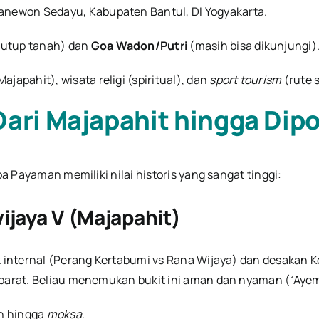
panewon Sedayu, Kabupaten Bantul, DI Yogyakarta.
rtutup tanah) dan
Goa Wadon/Putri
(masih bisa dikunjungi)
ajapahit), wisata religi (spiritual), dan
sport tourism
(rute 
 Dari Majapahit hingga Di
oa Payaman memiliki nilai historis yang sangat tinggi:
ijaya V (Majapahit)
ik internal (Perang Kertabumi vs Rana Wijaya) dan desakan
ah barat. Beliau menemukan bukit ini aman dan nyaman (“Ay
an hingga
moksa
.