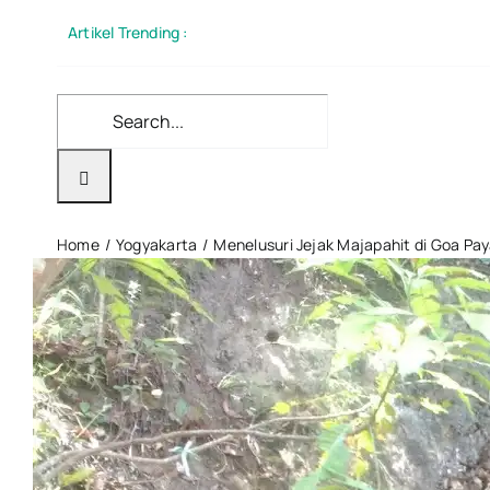
Skip
Artikel Trending :
to
content
Search
for:
Home
Yogyakarta
Menelusuri Jejak Majapahit di Goa Pay