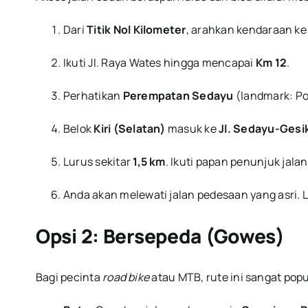
Dari
Titik Nol Kilometer
, arahkan kendaraan ke
Ikuti Jl. Raya Wates hingga mencapai
Km 12
.
Perhatikan
Perempatan Sedayu
(landmark: Po
Belok
Kiri (Selatan)
masuk ke
Jl. Sedayu-Gesi
Lurus sekitar
1,5 km
. Ikuti papan penunjuk jala
Anda akan melewati jalan pedesaan yang asri. Lok
Opsi 2: Bersepeda (Gowes)
Bagi pecinta
road bike
atau MTB, rute ini sangat popul