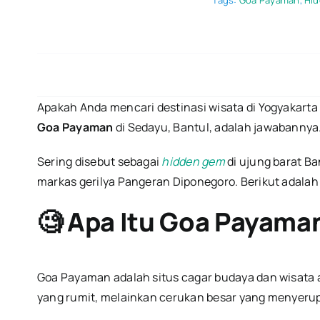
Tags:
Goa Payaman
,
Hid
Apakah Anda mencari destinasi wisata di Yogyakart
Goa Payaman
di Sedayu, Bantul, adalah jawabannya
Sering disebut sebagai
hidden gem
di ujung barat Ba
markas gerilya Pangeran Diponegoro. Berikut adala
🧐 Apa Itu Goa Payama
Goa Payaman adalah situs cagar budaya dan wisata alam
yang rumit, melainkan cerukan besar yang menyerup