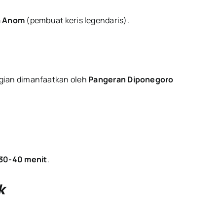
a Anom
(pembuat keris legendaris).
ggian dimanfaatkan oleh
Pangeran Diponegoro
30-40 menit
.
k