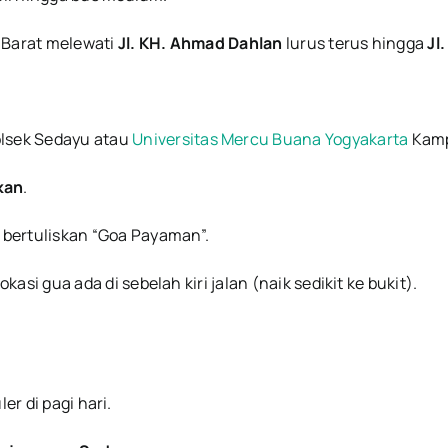
 Barat melewati
Jl. KH. Ahmad Dahlan
lurus terus hingga
Jl
lsek Sedayu atau
Universitas Mercu Buana Yogyakarta
Kamp
kan
.
n bertuliskan “Goa Payaman”.
asi gua ada di sebelah kiri jalan (naik sedikit ke bukit).
er di pagi hari.