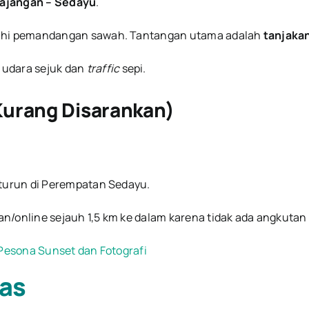
ajangan – Sedayu
.
guhi pemandangan sawah. Tantangan utama adalah
tanjaka
 udara sejuk dan
traffic
sepi.
Kurang Disarankan)
, turun di Perempatan Sedayu.
an/online sejauh 1,5 km ke dalam karena tidak ada angkuta
 Pesona Sunset dan Fotografi
tas