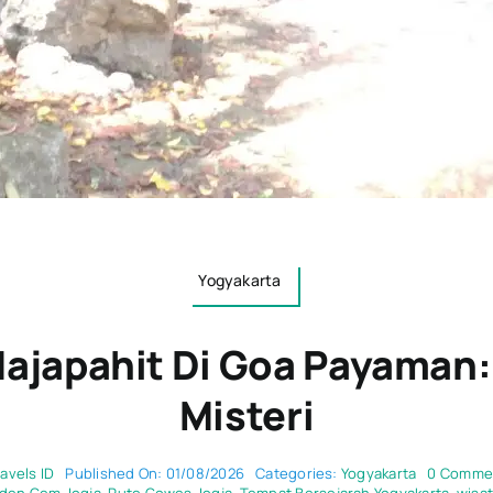
Yogyakarta
ajapahit Di Goa Payaman:
Misteri
ravels ID
Published On: 01/08/2026
Categories:
Yogyakarta
0 Comme