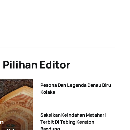
Pilihan Editor
Pesona Dan Legenda Danau Biru
Kolaka
Saksikan Keindahan Matahari
an
Terbit Di Tebing Keraton
Bandung