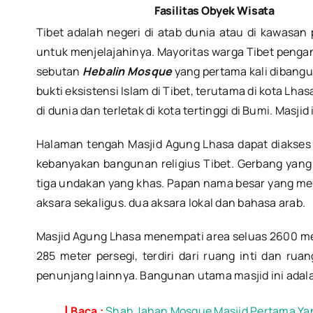
Fasilitas Obyek Wisata
Tibet adalah negeri di atab dunia atau di kawasan
untuk menjelajahinya. Mayoritas warga Tibet penganu
sebutan
Hebalin Mosque
yang pertama kali dibangun
bukti eksistensi Islam di Tibet, terutama di kota Lha
di dunia dan terletak di kota tertinggi di Bumi. Mas
Halaman tengah Masjid Agung Lhasa dapat diakses 
kebanyakan bangunan religius Tibet. Gerbang yang
tiga undakan yang khas. Papan nama besar yang mem
aksara sekaligus. dua aksara lokal dan bahasa arab.
Masjid Agung Lhasa menempati area seluas 2600 met
285 meter persegi, terdiri dari ruang inti dan r
penunjang lainnya. Bangunan utama masjid ini adala
|
Baca :
Shah Jahan Mosque Masjid Pertama Yan