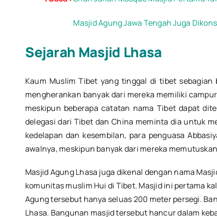
Masjid Agung Jawa Tengah Juga Dikon
Sejarah Masjid Lhasa
Kaum Muslim Tibet yang tinggal di tibet sebagian
mengherankan banyak dari mereka memiliki campuran
meskipun beberapa catatan nama Tibet dapat dit
delegasi dari Tibet dan China meminta dia untuk me
kedelapan dan kesembilan, para penguasa Abbasiy
awalnya, meskipun banyak dari mereka memutuskan u
Masjid
Agung Lhasa juga dikenal dengan nama Masjid
komunitas muslim Hui di Tibet. Masjid ini pertama ka
Agung tersebut hanya seluas 200 meter persegi. Ba
Lhasa.
Bangunan masjid tersebut hancur dalam kebak