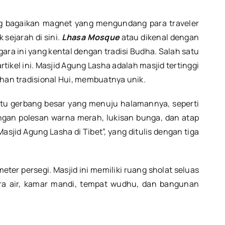
 bagaikan magnet yang mengundang para traveler
sejarah di sini.
Lhasa Mosque
atau dikenal dengan
gara ini yang kental dengan tradisi Budha. Salah satu
rtikel ini. Masjid Agung Lasha adalah masjid tertinggi
tuhan tradisional Hui, membuatnya unik.
ntu gerbang besar yang menuju halamannya, seperti
ngan polesan warna merah, lukisan bunga, dan atap
id Agung Lasha di Tibet”, yang ditulis dengan tiga
r persegi. Masjid ini memiliki ruang sholat seluas
nara air, kamar mandi, tempat wudhu, dan bangunan