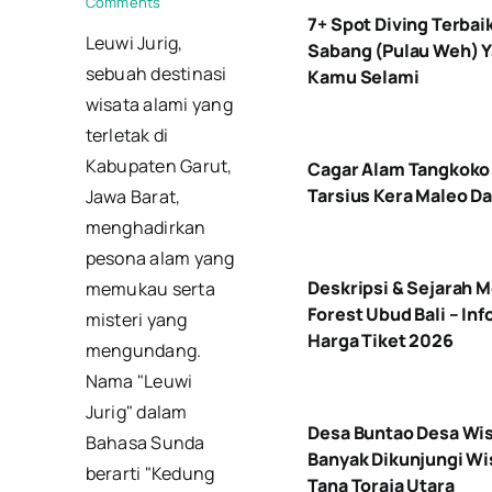
Comments
7+ Spot Diving Terbaik
Leuwi Jurig,
Sabang (Pulau Weh) Y
sebuah destinasi
Kamu Selami
wisata alami yang
terletak di
Kabupaten Garut,
Cagar Alam Tangkoko
Tarsius Kera Maleo D
Jawa Barat,
menghadirkan
pesona alam yang
Deskripsi & Sejarah 
memukau serta
Forest Ubud Bali – Inf
misteri yang
Harga Tiket 2026
mengundang.
Nama "Leuwi
Jurig" dalam
Desa Buntao Desa Wis
Bahasa Sunda
Banyak Dikunjungi Wi
berarti "Kedung
Tana Toraja Utara