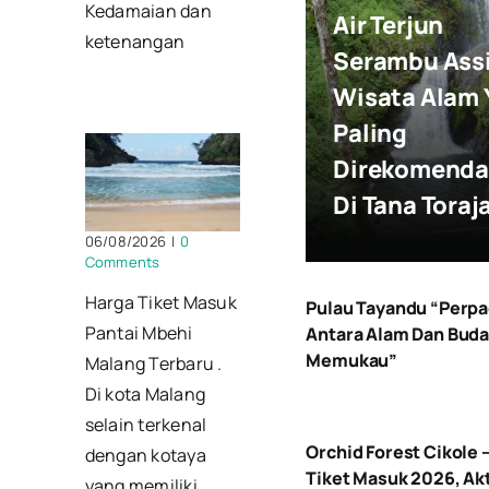
Kedamaian dan
Air Terjun
ketenangan
Serambu Ass
Wisata Alam 
Paling
Direkomenda
Di Tana Toraj
06/08/2026
|
0
Comments
Harga Tiket Masuk
Pulau Tayandu “Perp
Pantai Mbehi
Antara Alam Dan Bud
Memukau”
Malang Terbaru .
Di kota Malang
selain terkenal
Orchid Forest Cikole 
dengan kotaya
Tiket Masuk 2026, Akt
yang memiliki