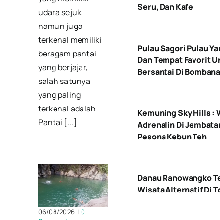
Seru, Dan Kafe
udara sejuk,
namun juga
terkenal memiliki
Pulau Sagori Pulau Ya
beragam pantai
Dan Tempat Favorit U
yang berjajar,
Bersantai Di Bomban
salah satunya
yang paling
terkenal adalah
Kemuning Sky Hills : 
Pantai [...]
Adrenalin Di Jembata
Pesona Kebun Teh
Danau Ranowangko T
Wisata Alternatif Di
06/08/2026
|
0