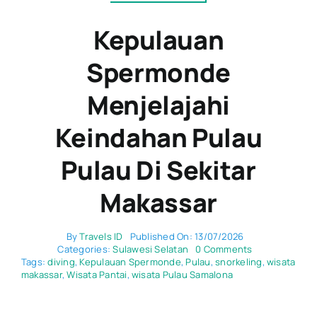
Kepulauan
Spermonde
Menjelajahi
Keindahan Pulau
Pulau Di Sekitar
Makassar
By
Travels ID
Published On: 13/07/2026
on
Categories:
Sulawesi Selatan
0 Comments
Kepulauan
Tags:
diving
,
Kepulauan Spermonde
,
Pulau
,
snorkeling
,
wisata
Spermonde
makassar
,
Wisata Pantai
,
wisata Pulau Samalona
Menjelajahi
Keindahan
Pulau