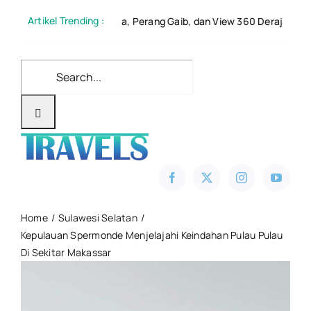
Skip
Artikel Trending :
iri: Kisah Cinta, Perang Gaib, dan View 360 Derajat
to
content
Search
for:
Home
Sulawesi Selatan
Kepulauan Spermonde Menjelajahi Keindahan Pulau Pulau
Di Sekitar Makassar