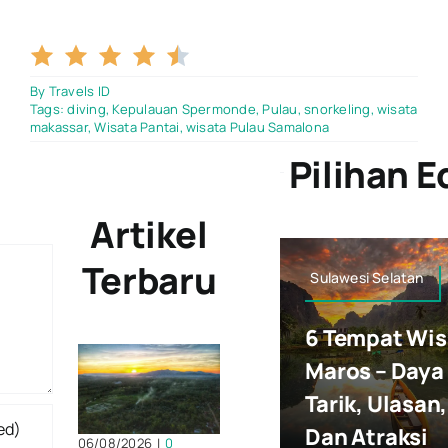
4.5/5
By
Travels ID
Tags:
diving
,
Kepulauan Spermonde
,
Pulau
,
snorkeling
,
wisata
makassar
,
Wisata Pantai
,
wisata Pulau Samalona
Pilihan E
Artikel
Terbaru
Sulawesi Selatan
6 Tempat Wis
Maros – Daya
Tarik, Ulasan,
Dan Atraksi
06/08/2026
|
0