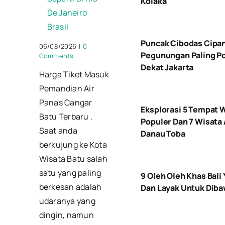
Kolaka
De Janeiro
Brasil
Puncak Cibodas Cipan
06/08/2026
|
0
Pegunungan Paling Po
Comments
Dekat Jakarta
Harga Tiket Masuk
Pemandian Air
Panas Cangar
Eksplorasi 5 Tempat 
Batu Terbaru .
Populer Dan 7 Wisata 
Saat anda
Danau Toba
berkujung ke Kota
Wisata Batu salah
satu yang paling
9 Oleh Oleh Khas Bali
berkesan adalah
Dan Layak Untuk Diba
udaranya yang
dingin, namun