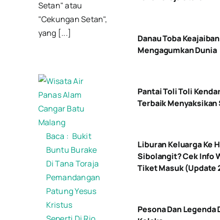
Setan" atau
"Cekungan Setan",
yang [...]
Danau Toba Keajaiban
Mengagumkan Dunia
Pantai Toli Toli Kenda
Terbaik Menyaksikan
Baca :
Bukit
Liburan Keluarga Ke H
Buntu Burake
Sibolangit? Cek Info
Di Tana Toraja
Tiket Masuk (Update 
Pemandangan
Patung Yesus
Kristus
Pesona Dan Legenda 
Seperti Di Rio