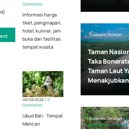
Comments
Informasi harga
tiket, penginapan,
hotel, kuliner, jam
Sulawesi Selatan
buka dan fasilitas
tempat wisata
Taman Nasio
Taka Bonerat
Taman Laut Y
Menakjubkan
06/08/2026
|
0
Comments
Ubud Bali : Tempat
Sulawesi Selatan
Mencari