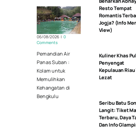
Benarkah Abhay
Resto Tempat
Romantis Terbai
Jogja? (Info Me
View)
06/08/2026
|
0
Comments
Pemandian Air
Kuliner Khas Pu
Panas Suban :
Penyengat
Kepulauan Riau
Kolam untuk
Lezat
Memulihkan
Kehangatan di
Bengkulu
Seribu Batu So
Langit: Tiket M
Terbaru, Daya T
Dan Info Glamp