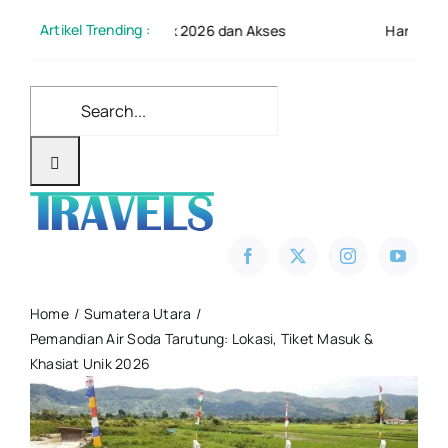
Skip
Artikel Trending :
– Tiket Masuk 2026 dan Akses
Harga Tiket Eco Green 
to
content
Search
for:
Home
Sumatera Utara
Pemandian Air Soda Tarutung: Lokasi, Tiket Masuk &
Khasiat Unik 2026