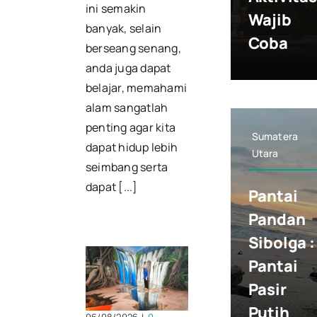
ini semakin
Wajib
banyak, selain
Coba
berseang senang,
anda juga dapat
belajar, memahami
alam sangatlah
penting agar kita
Sumatera
dapat hidup lebih
Utara
seimbang serta
dapat [...]
Pantai
Pandan
Sibolga :
Pantai
Pasir
Putih