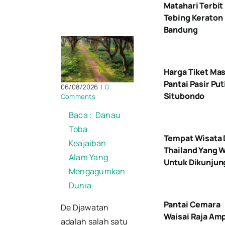
Matahari Terbit 
Tebing Keraton
Bandung
Harga Tiket Ma
Pantai Pasir Put
06/08/2026
|
0
Situbondo
Comments
Baca :
Danau
Toba
Tempat Wisata 
Keajaiban
Thailand Yang W
Alam Yang
Untuk Dikunjun
Mengagumkan
Dunia
Pantai Cemara
De Djawatan
Waisai Raja Am
adalah salah satu