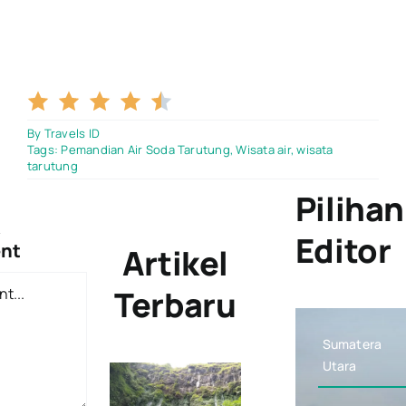
4.5/5
By
Travels ID
Tags:
Pemandian Air Soda Tarutung
,
Wisata air
,
wisata
tarutung
Pilihan
A
Editor
nt
Artikel
Terbaru
Sumatera
Utara