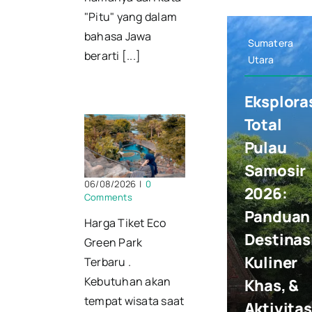
"Pitu" yang dalam
bahasa Jawa
Sumatera
berarti [...]
Utara
Eksplora
Total
Pulau
Samosir
06/08/2026
|
0
2026:
Comments
Panduan
Harga Tiket Eco
Destinas
Green Park
Kuliner
Terbaru .
Kebutuhan akan
Khas, &
tempat wisata saat
Aktivitas