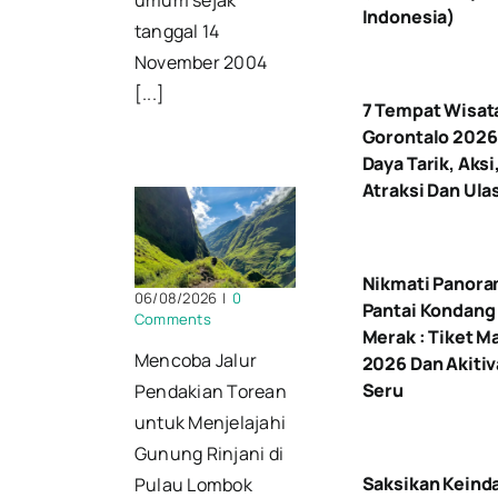
umum sejak
Indonesia)
tanggal 14
November 2004
[...]
7 Tempat Wisata
Gorontalo 2026 
Daya Tarik, Aksi
Atraksi Dan Ula
Nikmati Panor
06/08/2026
|
0
Pantai Kondang
Comments
Merak : Tiket M
Mencoba Jalur
2026 Dan Akitiv
Seru
Pendakian Torean
untuk Menjelajahi
Gunung Rinjani di
Saksikan Keind
Pulau Lombok