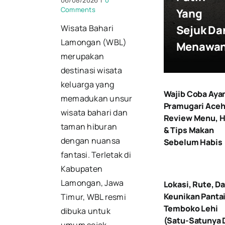
06/08/2026
|
0
Comments
Yang
Sejuk Da
Wisata Bahari
Lamongan (WBL)
Menawa
merupakan
destinasi wisata
keluarga yang
Wajib Coba Ay
memadukan unsur
Pramugari Aceh
wisata bahari dan
Review Menu, H
taman hiburan
& Tips Makan
dengan nuansa
Sebelum Habis
fantasi. Terletak di
Kabupaten
Lamongan, Jawa
Lokasi, Rute, D
Keunikan Panta
Timur, WBL resmi
Temboko Lehi
dibuka untuk
(Satu-Satunya 