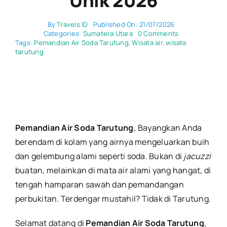
Unik 2026
By
Travels ID
Published On: 21/07/2026
on
Categories:
Sumatera Utara
0 Comments
Pemandian
Tags:
Pemandian Air Soda Tarutung
,
Wisata air
,
wisata
Air
tarutung
Soda
Tarutung:
Lokasi,
Tiket
Masuk
&
Khasiat
Unik
Pemandian Air Soda Tarutung.
Bayangkan Anda
2026
berendam di kolam yang airnya mengeluarkan buih
dan gelembung alami seperti soda. Bukan di
jacuzzi
buatan, melainkan di mata air alami yang hangat, di
tengah hamparan sawah dan pemandangan
perbukitan. Terdengar mustahil? Tidak di Tarutung.
Selamat datang di
Pemandian Air Soda Tarutung
,