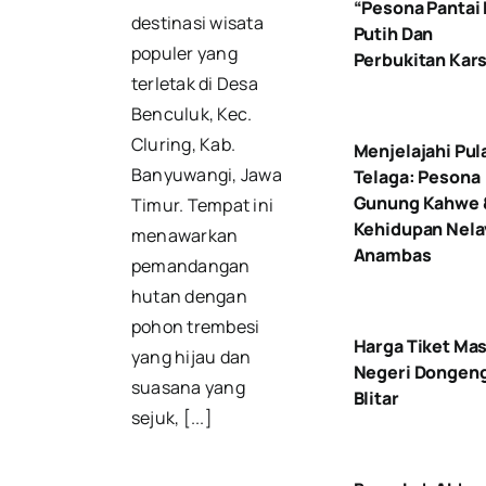
“Pesona Pantai 
destinasi wisata
Putih Dan
populer yang
Perbukitan Kars
terletak di Desa
Benculuk, Kec.
Cluring, Kab.
Menjelajahi Pul
Banyuwangi, Jawa
Telaga: Pesona
Gunung Kahwe 
Timur. Tempat ini
Kehidupan Nela
menawarkan
Anambas
pemandangan
hutan dengan
pohon trembesi
Harga Tiket Ma
yang hijau dan
Negeri Dongen
suasana yang
Blitar
sejuk, [...]